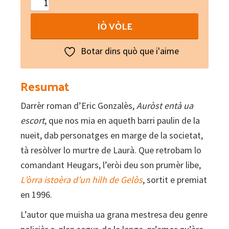
Auròst
entà
IÒ VÒLE
ua
escort
Botar dins quò que i'aime
quantity
Resumat
Darrèr roman d’Eric Gonzalès,
Auròst entà ua
escort
, que nos mia en aqueth barri paulin de la
nueit, dab personatges en marge de la societat,
tà resòlver lo murtre de Laurà. Que retrobam lo
comandant Heugars, l’eròi deu son prumèr libe,
L’òrra istoèra d’un hilh de Gelòs
, sortit e premiat
en 1996.
L’autor que muisha ua grana mestresa deu genre