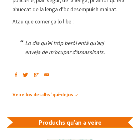
policièr e, plan segur, de la lenga, pr’amor qu’èra
ahuecat de la lenga d’òc desempuish mainat.
Atau que comença lo libe :
Lo dia qu’ei tròp beròi entà qu’agi
enveja de m’ocupar d’assassinats.
Veire los detalhs 'quí-dejos
Produchs qu'an a veire