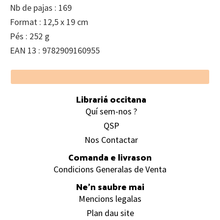
Nb de pajas : 169
Format : 12,5 x 19 cm
Pés : 252 g
EAN 13 : 9782909160955
Footer
Librariá occitana
Quí sem-nos ?
QSP
Nos Contactar
Comanda e livrason
Condicions Generalas de Venta
Ne’n saubre mai
Mencions legalas
Plan dau site