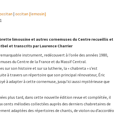
occitan
|
occitan [lemosin]
21
abrette limousine et autres cornemuses du Centre recueillis et
ntbel et transcrits par Laurence Charrier
remarquable instrument, redécouvert à l’orée des années 1980,
muses du Centre de la France et du Massif Central.
s sur son histoire et sur sa lutherie, la « chabreta » s’est
te à travers un répertoire que son principal rénovateur, Éric
yé à adapter à cette cornemuse, jusqu’ici aussi mystérieuse que
ées plus tard, dans cette nouvelle édition revue et complétée, il
eux cents mélodies collectées auprès des derniers chabretaires de
ement adaptées des répertoires de chants, de violon ou d’accordé