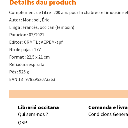
Detalhs dau produch
Complement de titre : 200 airs pour la chabrette limousine et
Autor : Montbel, Éric
Linga : Francés, occitan (lemosin)
Parucion : 03/2021
Editor : CRMTL ; AEPEM-tpf
Nb de pajas : 177
Format : 22,5 x 21 cm
Reliadura espirala
Pés : 526 g
EAN 13 : 9782952073363
Footer
Librariá occitana
Comanda e livr
Quí sem-nos ?
Condicions Genera
QSP