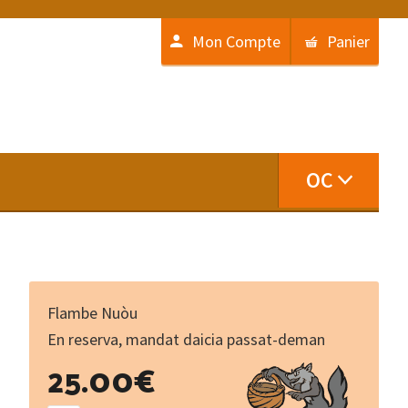
Mon Compte
Panier
OC
Flambe Nuòu
En reserva, mandat daicia passat-deman
Carnet
25.00
€
de
notes