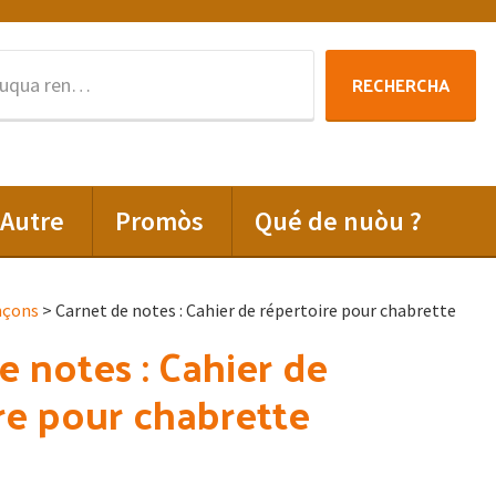
Rechercha
RECHERCHA
per
:
Autre
Promòs
Qué de nuòu ?
nçons
> Carnet de notes : Cahier de répertoire pour chabrette
e notes : Cahier de
re pour chabrette