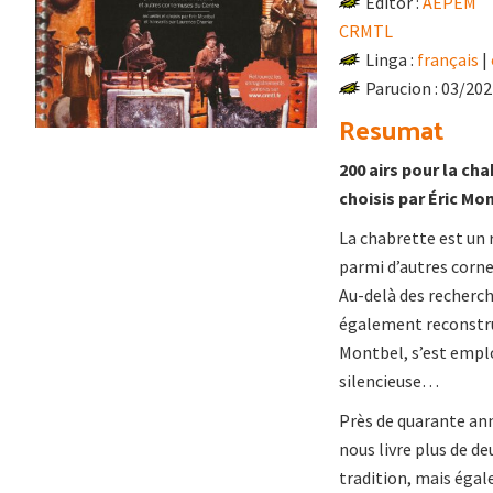
Editor :
AEPEM
CRMTL
Linga :
français
|
Parucion : 03/20
Resumat
200 airs pour la ch
choisis par Éric Mo
La chabrette est un 
parmi d’autres corne
Au-delà des recherche
également reconstrui
Montbel, s’est emplo
silencieuse…
Près de quarante ann
nous livre plus de d
tradition, mais égal