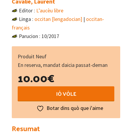
Cavalié, Laurent
Editor :
L’aucèu libre
Linga :
occitan [lengadocian]
|
occitan-
français
Parucion : 10/2017
Produit Neuf
En reserva, mandat daicia passat-deman
10.00
€
...
IÒ VÒLE
e
los
Botar dins quò que i'aime
leons
-
Resumat