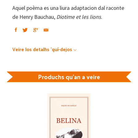
…
Aquel poèma es una liura adaptacion dal raconte
et
de Henry Bauchau,
Diotime et les lions
.
les
lions
quantity
Veire los detalhs 'quí-dejos
Produchs qu'an a veire