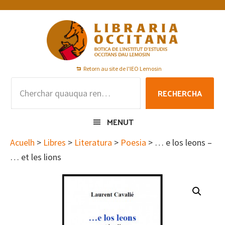
Skip
Skip
Skip
to
to
to
primary
main
footer
navigation
content
Retorn au site de l'IEO Lemosin
Rechercha
RECHERCHA
per
:
MENUT
Acuelh
>
Libres
>
Literatura
>
Poesia
> … e los leons –
… et les lions