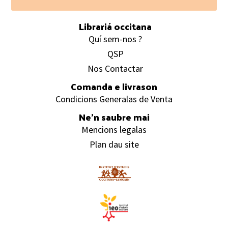
Footer
Librariá occitana
Quí sem-nos ?
QSP
Nos Contactar
Comanda e livrason
Condicions Generalas de Venta
Ne’n saubre mai
Mencions legalas
Plan dau site