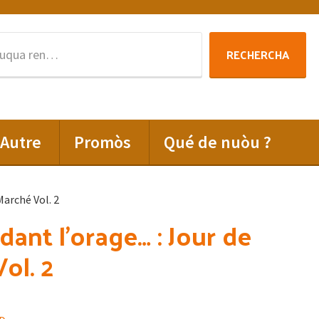
Rechercha
RECHERCHA
per
:
Autre
Promòs
Qué de nuòu ?
Marché Vol. 2
dant l’orage… : Jour de
ol. 2