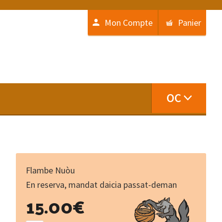
Mon Compte
Panier
OC
Flambe Nuòu
En reserva, mandat daicia passat-deman
En
15.00
€
attendant
l'orage...