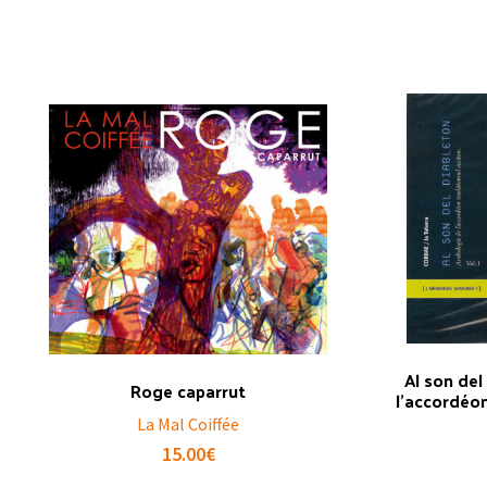
Al son del
Roge caparrut
l’accordéon
La Mal Coiffée
15.00
€