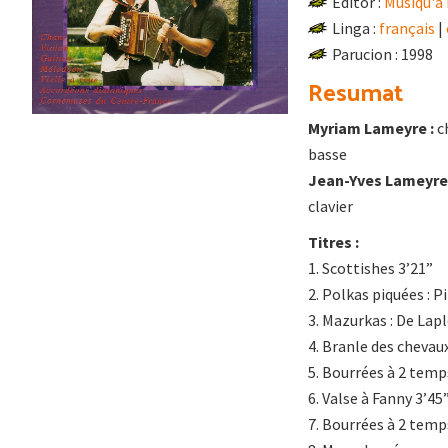
Editor :
Musiqu'à
Linga :
français
|
Parucion : 1998
Resumat
Myriam Lameyre :
ch
basse
Jean-Yves Lameyre 
clavier
Titres :
1. Scottishes 3’21”
2. Polkas piquées : P
3. Mazurkas : De Lapl
4. Branle des chevau
5. Bourrées à 2 temp
6. Valse à Fanny 3’45
7. Bourrées à 2 temps