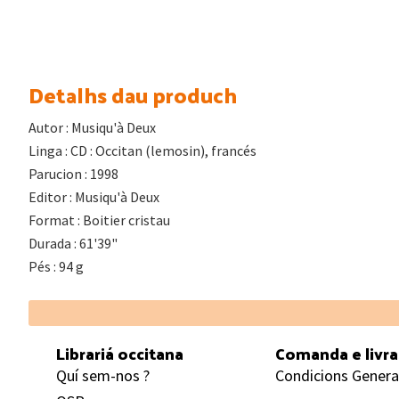
Detalhs dau produch
Autor : Musiqu'à Deux
Linga : CD : Occitan (lemosin), francés
Parucion : 1998
Editor : Musiqu'à Deux
Format : Boitier cristau
Durada : 61'39"
Pés : 94 g
Footer
Librariá occitana
Comanda e livr
Quí sem-nos ?
Condicions Genera