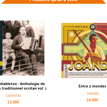
 diableton : Anthologie de
Entre 2 mondes
 traditionnel occitan vol. 1
Joanda
Collectiu
16.00
€
12.00
€