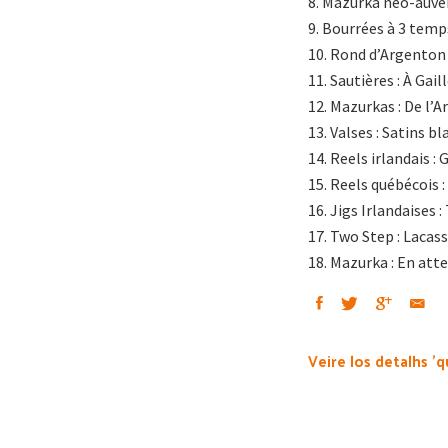
8. Mazurka néo-auve
9. Bourrées à 3 temps 
10. Rond d’Argenton 
11. Sautières : À Gai
12. Mazurkas : De l’A
13. Valses : Satins b
14. Reels irlandais :
15. Reels québécois :
16. Jigs Irlandaises 
17. Two Step : Lacass
18. Mazurka : En att
Veire los detalhs 'q