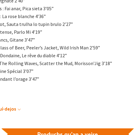
rgnate 2’40”
: Fai anar, Pica sieta 3’05”
: La rose blanche 4’36”
llot, Sauta trulha lo tupin brulo 2’27”
rtense, Parlo Mi 4’19”
lancs, Gitane 3’47”
 Glass of Beer, Peeler’s Jacket, Wild Irish Man 2’59”
 Dondaine, Le rêve du diable 4’12”
: The Rolling Waves, Scatter the Mud, Morisson’Jig 3’18”
ine Spécial 3’07”
endant l’orage 3’47”
uí-dejos
Produchs qu'an a veire