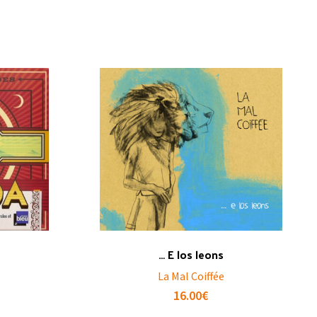
… E los leons
La Mal Coiffée
16.00
€