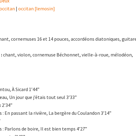
 Deux
occitan
|
occitan [lemosin]
ant, cornemuses 16 et 14 pouces, accordéons diatoniques, guitare
:
chant, violon, cornemuse Béchonnet, vielle-à-roue, mélodéon,
intou, À Sicard 1’44”
eau, Un jour que j’étais tout seul 3’33”
x 2’34”
s : En passant la rivière, La bergère du Coulandon 3’14”
”
 : Parlons de boire, Il est bien temps 4’27”