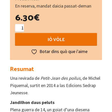
En reserva, mandat daicia passat-deman
6.30
€
Jandilhon
daus
IÒ VÒLE
peluts
seguit
Botar dins quò que i'aime
de
Letras
Resumat
de
Una revirada de
las
Petit-Jean des poilus
, de Michel
Piquemal, surtit en 2014 a las Edicions Sedrap
chavalhas
Jeunesse.
quantity
Jandilhon daus peluts
Plena guerra de 14, un goiat d’una diesena