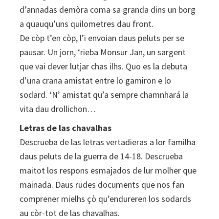
d’annadas demòra coma sa granda dins un borg
a quauqu’uns quilometres dau front.
De còp t’en còp, l’i envoian daus peluts per se
pausar. Un jorn, ‘rieba Monsur Jan, un sargent
que vai dever lutjar chas ilhs. Quo es la debuta
d’una crana amistat entre lo gamiron e lo
sodard. ‘N’ amistat qu’a sempre chamnhará la
vita dau drollichon…
Letras de las chavalhas
Descrueba de las letras vertadieras a lor familha
daus peluts de la guerra de 14-18. Descrueba
maitot los respons esmajados de lur molher que
mainada. Daus rudes documents que nos fan
comprener mielhs çò qu’endureren los sodards
au còr-tot de las chavalhas.