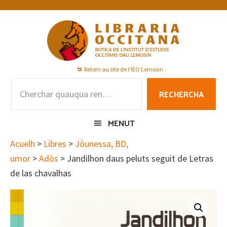
Skip
Skip
Skip
to
to
to
primary
main
footer
navigation
content
Retorn au site de l'IEO Lemosin
Rechercha
RECHERCHA
per
:
MENUT
Acuelh
>
Libres
>
Jòunessa, BD,
umor
>
Adòs
> Jandilhon daus peluts seguit de Letras
de las chavalhas