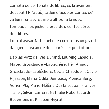
compta de centenats de libres, es bravament
decebut ! Pr’aquò, cadun d’aqueles contes se’n
va liurar un secret meravilhós : a la nuèch
tombada, los pichons èros dels contes sòrton
dels libres…
Lor cal avisar Natanaèl que corron sus un grand
dangièr, e riscan de desaparéisser per totjorn.
Dab las votz de Ives Durand, Laurenç Labadia,
Matèu Grosclaude –Lapléchère, Pèir Arnaut
Grosclaude–Lapléchère, Cecila Chapduelh, Olivier
Pijasson, Maria-Odila Dumeaux, Monica Burg,
Adrien Pla, Marie-Hélène Oustalé, Joan Francés
Tisnèr, Silvan Carrèra, Nathalie Robert, Jòrdi
Besombes et Philippe Neyrat.