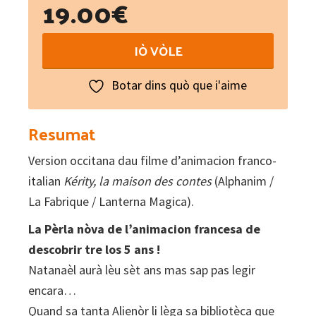
19.00
€
Kerity
IÒ VÒLE
:
L'ostal
Botar dins quò que i'aime
dels
contes
Resumat
quantity
Version occitana dau filme d’animacion franco-
italian
Kérity, la maison des contes
(Alphanim /
La Fabrique / Lanterna Magica).
La Pèrla nòva de l’animacion francesa de
descobrir tre los 5 ans !
Natanaèl aurà lèu sèt ans mas sap pas legir
encara…
Quand sa tanta Alienòr li lèga sa bibliotèca que