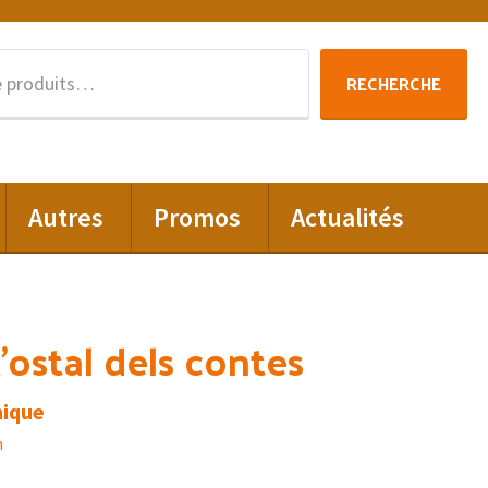
Recherche
RECHERCHE
pour :
Autres
Promos
Actualités
L’ostal dels contes
nique
m