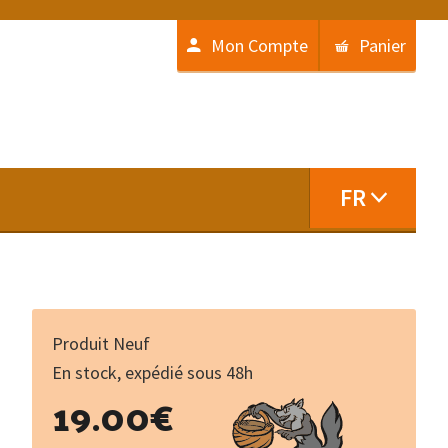
Mon Compte
Panier
FR
Produit Neuf
En stock, expédié sous 48h
quantité
19.00
€
de
Kerity