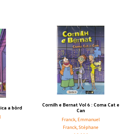
Cornilh e Bernat Vol 6 : Coma Cat e
nica a bòrd
Can
l
Franck, Emmanuel
Franck, Stéphane