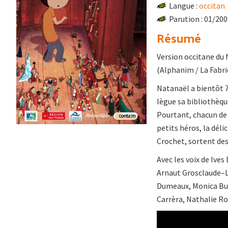
Langue :
occitan
Parution : 01/20
Résumé
Version occitane du 
(Alphanim / La Fabri
Natanaël a bientôt 7 
lègue sa bibliothèque
Pourtant, chacun de c
petits héros, la déli
Crochet, sortent des 
Avec les voix de Ive
Arnaut Grosclaude–La
Dumeaux, Monica Burg
Carrèra, Nathalie Ro