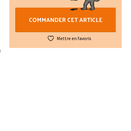
:
L'ostal
COMMANDER CET ARTICLE
dels
contes
Mettre en favoris
i