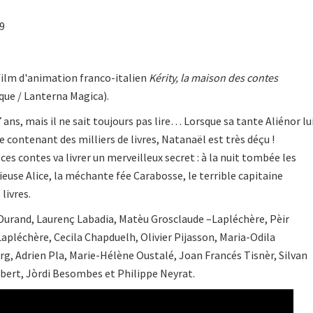
09
film d'animation franco-italien
Kérity, la maison des contes
que / Lanterna Magica).
ans, mais il ne sait toujours pas lire… Lorsque sa tante Aliénor lu
 contenant des milliers de livres, Natanaël est très déçu !
es contes va livrer un merveilleux secret : à la nuit tombée les
cieuse Alice, la méchante fée Carabosse, le terrible capitaine
livres.
s Durand, Laurenç Labadia, Matèu Grosclaude –Lapléchère, Pèir
pléchère, Cecila Chapduelh, Olivier Pijasson, Maria-Odila
, Adrien Pla, Marie-Hélène Oustalé, Joan Francés Tisnèr, Silvan
bert, Jòrdi Besombes et Philippe Neyrat.