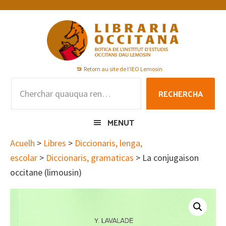
Skip
Skip
Skip
to
to
to
primary
main
footer
navigation
content
Retorn au site de l'IEO Lemosin
Rechercha
RECHERCHA
per
:
MENUT
Acuelh
>
Libres
>
Diccionaris, lenga,
escolar
>
Diccionaris, gramaticas
> La conjugaison
occitane (limousin)