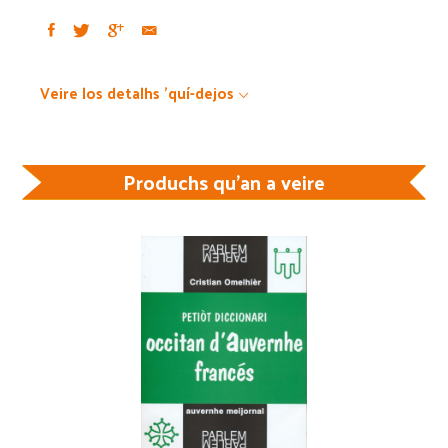
Veire los detalhs 'quí-dejos
Produchs qu'an a veire