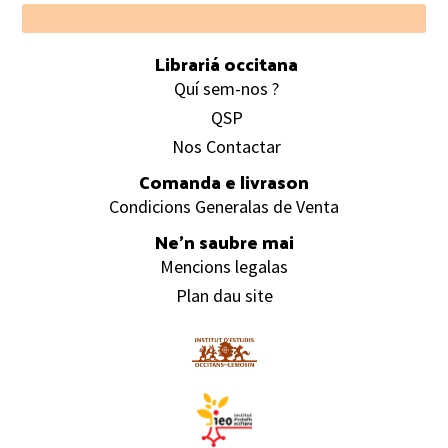
Footer
Librariá occitana
Quí sem-nos ?
QSP
Nos Contactar
Comanda e livrason
Condicions Generalas de Venta
Ne’n saubre mai
Mencions legalas
Plan dau site