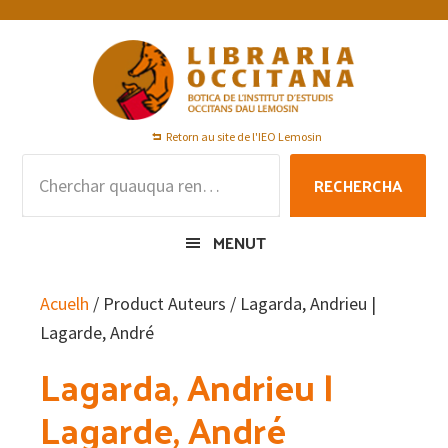
Skip
Skip
Skip
to
to
to
primary
main
footer
navigation
content
Retorn au site de l'IEO Lemosin
Rechercha
RECHERCHA
per
:
MENUT
Acuelh
/ Product Auteurs / Lagarda, Andrieu |
Lagarde, André
Lagarda, Andrieu |
Lagarde, André