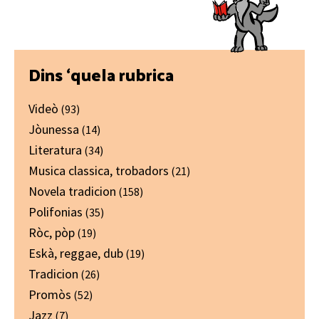
Primary
Dins ‘quela rubrica
Sidebar
Videò
(93)
Jòunessa
(14)
Literatura
(34)
Musica classica, trobadors
(21)
Novela tradicion
(158)
Polifonias
(35)
Ròc, pòp
(19)
Eskà, reggae, dub
(19)
Tradicion
(26)
Promòs
(52)
Jazz
(7)