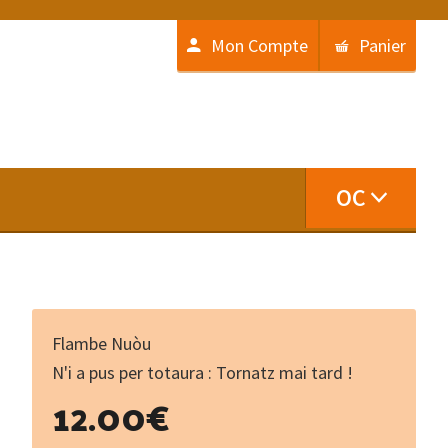
Mon Compte
Panier
OC
Flambe Nuòu
N'i a pus per totaura : Tornatz mai tard !
12.00
€