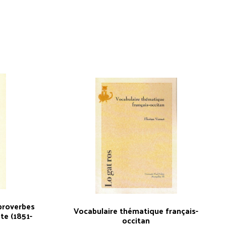
proverbes
Vocabulaire thématique français-
ste (1851-
occitan