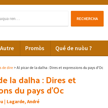
Rechercha
RECHERCHA
per
:
Autre
Promòs
Qué de nuòu ?
s de dire
> Al picar de la dalha : Dires et expressions du pays d’Oc
de la dalha : Dires et
ons du pays d’Oc
u | Lagarde, André