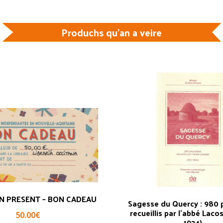
Produchs qu'an a veire
N PRESENT – BON CADEAU
Sagesse du Quercy : 980 
recueillis par l’abbé Laco
50.00
€
1924)