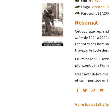
Editor :
IEO
Linga :
occitan [
Parucion : 11/20
Resumat
Cet ouvrage reprend
Infoc
de 1994 à 2000 
rapports des hommes 
travaux, le cycle de
Fruits de la civilisa
plongent dans l’univ
C’est avec délice qu
et commentées en fr
Veire los detalhs 'q