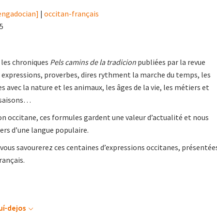
lengadocian]
|
occitan-français
05
 les chroniques
Pels camins de la tradicion
publiées par la revue
: expressions, proverbes, dires rythment la marche du temps, les
avec la nature et les animaux, les âges de la vie, les métiers et
s saisons…
tion occitane, ces formules gardent une valeur d’actualité et nous
ers d’une langue populaire.
e vous savourerez ces centaines d’expressions occitanes, présentée
ançais.
uí-dejos