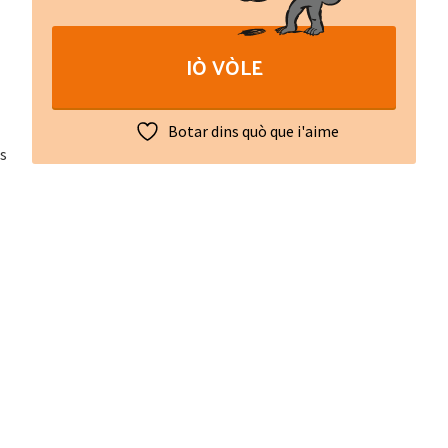
autre
jorn
IÒ VÒLE
:
Le
Trésor
Botar dins quò que i'aime
des
ts
proverbes
et
dictons
occitans
quantity