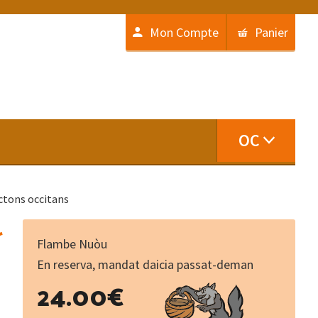
Mon Compte
Panier
OC
ictons occitans
r
Flambe Nuòu
En reserva, mandat daicia passat-deman
Deman
24.00
€
serà
un