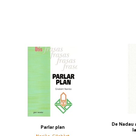
De Nadau a
Parlar plan
l
Nariòo, Gilabèrt