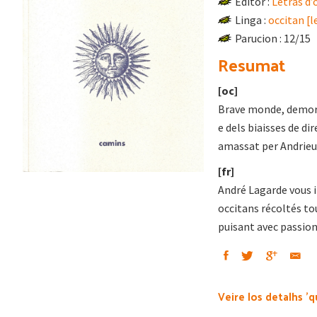
Editor :
Letras d’
Linga :
occitan [
Parucion : 12/15
Resumat
[oc]
Brave monde, demoretz
e dels biaisses de di
amassat per Andrieu L
[fr]
André Lagarde vous in
occitans récoltés tou
puisant avec passion 
Veire los detalhs 'q