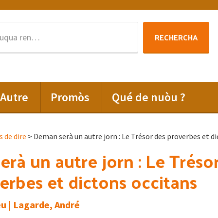
Rechercha
RECHERCHA
per
:
Autre
Promòs
Qué de nuòu ?
s de dire
> Deman serà un autre jorn : Le Trésor des proverbes et d
rà un autre jorn : Le Tréso
erbes et dictons occitans
u | Lagarde, André