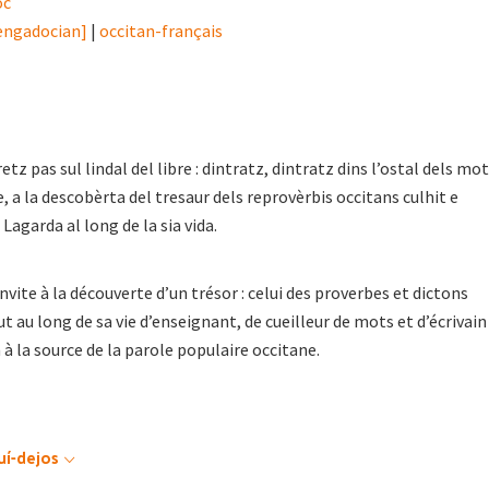
òc
lengadocian]
|
occitan-français
 pas sul lindal del libre : dintratz, dintratz dins l’ostal dels mo
re, a la descobèrta del tresaur dels reprovèrbis occitans culhit e
agarda al long de la sia vida.
vite à la découverte d’un trésor : celui des proverbes et dictons
t au long de sa vie d’enseignant, de cueilleur de mots et d’écrivain
à la source de la parole populaire occitane.
uí-dejos