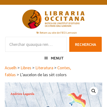
Skip
Skip
Skip
to
to
to
primary
main
footer
navigation
content
Retorn au site de l'IEO Lemosin
Rechercha
RECHERCHA
per
:
MENUT
Acuelh
>
Libres
>
Literatura
>
Contes,
fablas
> L’aucelon de las sèt colors