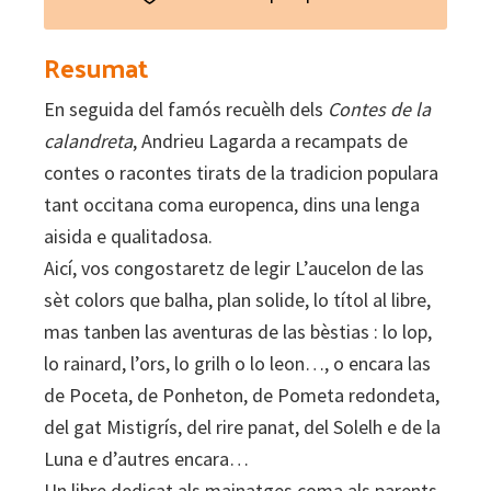
sèt
colors
Resumat
quantity
En seguida del famós recuèlh dels
Contes de la
calandreta
, Andrieu Lagarda a recampats de
contes o racontes tirats de la tradicion populara
tant occitana coma europenca, dins una lenga
aisida e qualitadosa.
Aicí, vos congostaretz de legir L’aucelon de las
sèt colors que balha, plan solide, lo títol al libre,
mas tanben las aventuras de las bèstias : lo lop,
lo rainard, l’ors, lo grilh o lo leon…, o encara las
de Poceta, de Ponheton, de Pometa redondeta,
del gat Mistigrís, del rire panat, del Solelh e de la
Luna e d’autres encara…
Un libre dedicat als mainatges coma als parents.