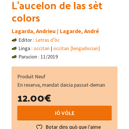
L’aucelon de las sèt
colors
Lagarda, Andrieu | Lagarde, André
Editor :
Letras d’òc
Linga :
occitan
|
occitan [lengadocian]
Parucion : 11/2019
Produit Neuf
En reserva, mandat daicia passat-deman
12.00
€
L'aucelon
IÒ VÒLE
de
las
Botar dins quò que i'aime