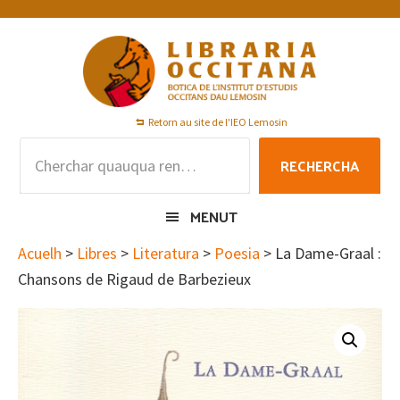
Skip
Skip
Skip
to
to
to
primary
main
footer
navigation
content
Retorn au site de l'IEO Lemosin
Rechercha
RECHERCHA
per
:
MENUT
Acuelh
>
Libres
>
Literatura
>
Poesia
> La Dame-Graal :
Chansons de Rigaud de Barbezieux