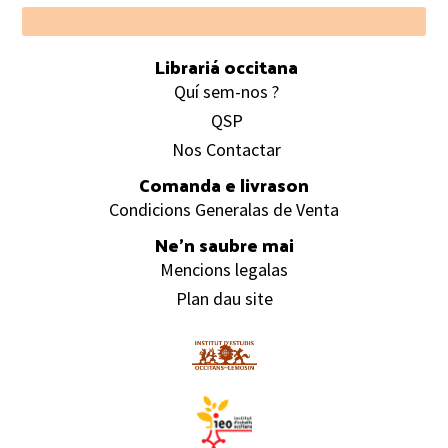
Footer
Librariá occitana
Quí sem-nos ?
QSP
Nos Contactar
Comanda e livrason
Condicions Generalas de Venta
Ne’n saubre mai
Mencions legalas
Plan dau site