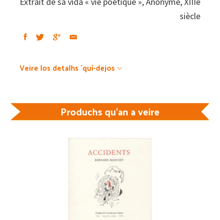
Extrait de sa vida « vie poétique », Anonyme, XIIIe
siècle
Veire los detalhs 'quí-dejos
Produchs qu'an a veire