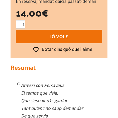
En reserva, mandat daicia passat-deman
14.00
€
La
Dame-
IÒ VÒLE
Graal
:
Botar dins quò que i'aime
Chansons
de
Resumat
Rigaud
de
Barbezieux
Atressi con Persavaus
quantity
El temps que vivia,
Que s’esbait d’esgardar
Tant qu’anc no saup demandar
De que servia