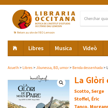
Skip
Skip
Skip
to
to
to
primary
main
footer
navigation
content
Retorn au site de l'IEO Lemosin
Libres
Musica
Videò
Acuelh
>
Libres
>
Jòunessa, BD, umor
>
Benda dessenhada
> L
La Glòri
Scotto, Serge
Stoffel, Éric
Tanco, Morgan