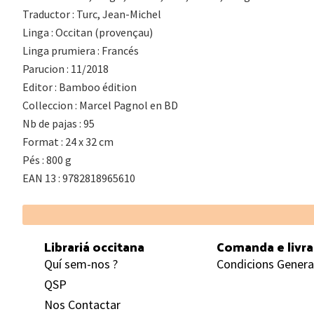
Traductor : Turc, Jean-Michel
Linga : Occitan (provençau)
Linga prumiera : Francés
Parucion : 11/2018
Editor : Bamboo édition
Colleccion : Marcel Pagnol en BD
Nb de pajas : 95
Format : 24 x 32 cm
Pés : 800 g
EAN 13 : 9782818965610
Footer
Librariá occitana
Comanda e livr
Quí sem-nos ?
Condicions Genera
QSP
Nos Contactar