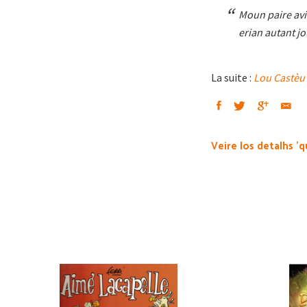
Moun paire avi
erian autant 
La suite :
Lou Castèu
Veire los detalhs 'q