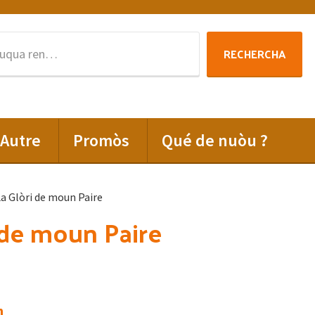
Rechercha
RECHERCHA
per
:
Autre
Promòs
Qué de nuòu ?
a Glòri de moun Paire
 de moun Paire
n