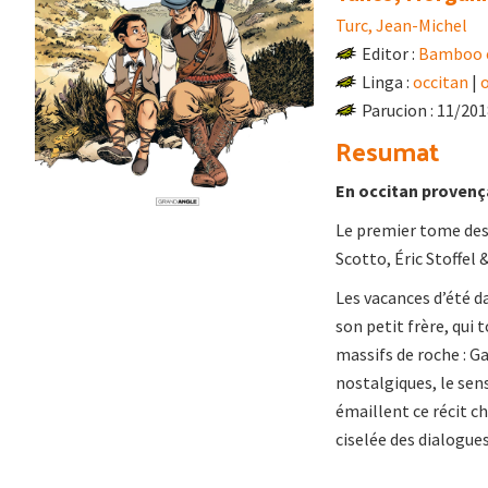
Turc, Jean-Michel
Editor :
Bamboo é
Linga :
occitan
|
Parucion : 11/20
Resumat
En occitan provenç
Le premier tome des 
Scotto, Éric Stoffel
Les vacances d’été d
son petit frère, qui
massifs de roche : G
nostalgiques, le sens
émaillent ce récit c
ciselée des dialogues