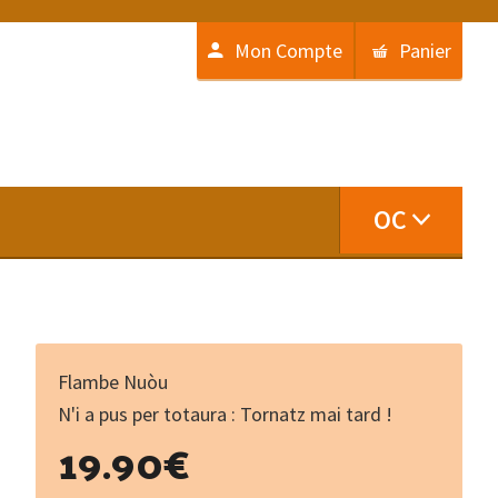
Mon Compte
Panier
OC
Flambe Nuòu
N'i a pus per totaura : Tornatz mai tard !
19.90
€