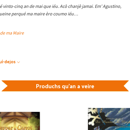
é vinto-cinq an de mai que iéu. Acò chanjè jamai. Em’ Agustino,
joueine perqué ma maire èro coumo iéu…
 de ma Maire
uí-dejos
Produchs qu'an a veire