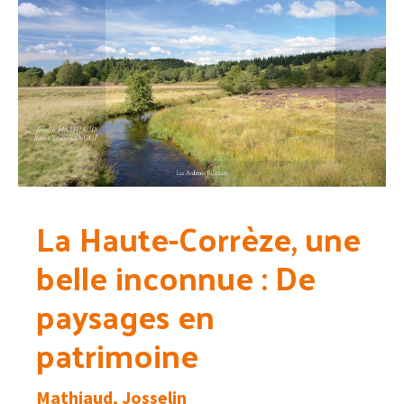
La Haute-Corrèze, une
belle inconnue : De
paysages en
patrimoine
Mathiaud, Josselin