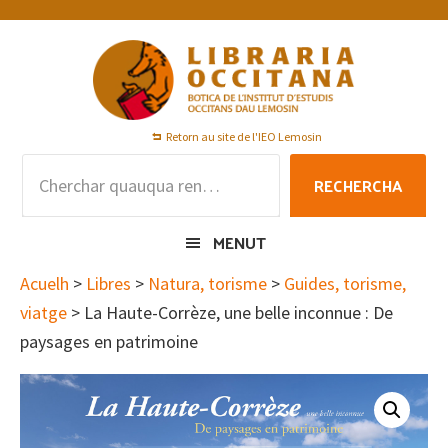
Skip
Skip
Skip
to
to
to
primary
main
footer
navigation
content
Retorn au site de l'IEO Lemosin
Rechercha
RECHERCHA
per
:
MENUT
Acuelh
>
Libres
>
Natura, torisme
>
Guides, torisme,
viatge
> La Haute-Corrèze, une belle inconnue : De
paysages en patrimoine