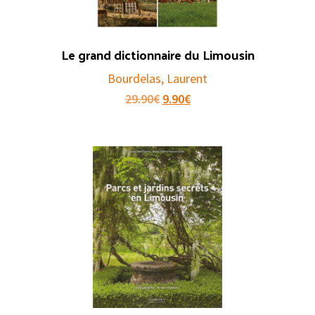
Le grand dictionnaire du Limousin
Bourdelas, Laurent
Original
Current
29.90
€
9.90
€
price
price
was:
is:
29.90€.
9.90€.