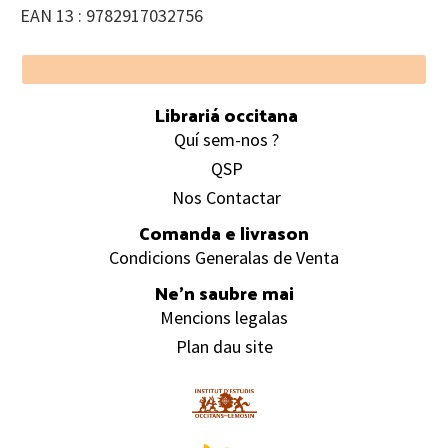
EAN 13 : 9782917032756
Footer
Librariá occitana
Quí sem-nos ?
QSP
Nos Contactar
Comanda e livrason
Condicions Generalas de Venta
Ne’n saubre mai
Mencions legalas
Plan dau site