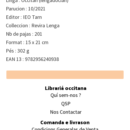
Linga : Occitan (lengadocian)
Parucion : 10/2021
Editor : IEO Tarn
Colleccion : Revira Lenga
Nb de pajas : 201
Format : 15 x 21 cm
Pés : 302 g
EAN 13 : 9782956240938
Footer
Librariá occitana
Quí sem-nos ?
QSP
Nos Contactar
Comanda e livrason
Condicions Generalas de Venta