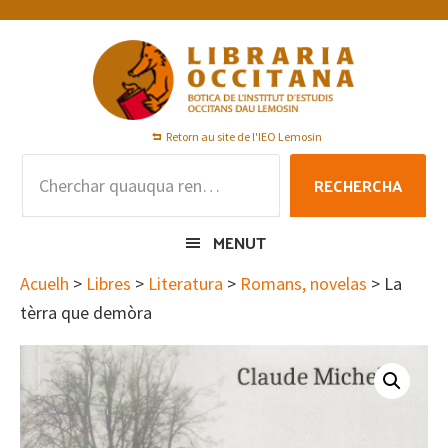
Skip
Skip
Skip
to
to
to
primary
main
footer
navigation
content
Retorn au site de l'IEO Lemosin
Rechercha
RECHERCHA
per
:
MENUT
Acuelh
>
Libres
>
Literatura
>
Romans, novelas
> La
tèrra que demòra