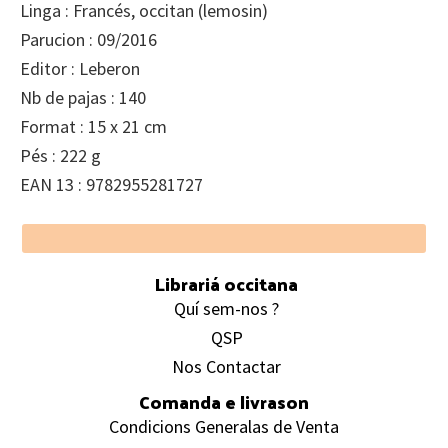
Linga : Francés, occitan (lemosin)
Parucion : 09/2016
Editor : Leberon
Nb de pajas : 140
Format : 15 x 21 cm
Pés : 222 g
EAN 13 : 9782955281727
Footer
Librariá occitana
Quí sem-nos ?
QSP
Nos Contactar
Comanda e livrason
Condicions Generalas de Venta