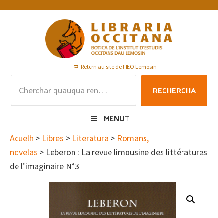
Skip
Skip
Skip
to
to
to
primary
main
footer
navigation
content
Retorn au site de l'IEO Lemosin
Rechercha
RECHERCHA
per
:
MENUT
Acuelh
>
Libres
>
Literatura
>
Romans,
novelas
> Leberon : La revue limousine des littératures
de l’imaginaire N°3