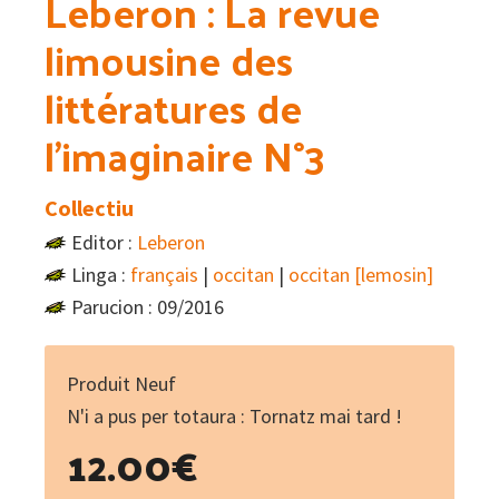
Leberon : La revue
limousine des
littératures de
l’imaginaire N°3
Collectiu
Editor :
Leberon
Linga :
français
|
occitan
|
occitan [lemosin]
Parucion : 09/2016
Produit Neuf
N'i a pus per totaura : Tornatz mai tard !
12.00
€