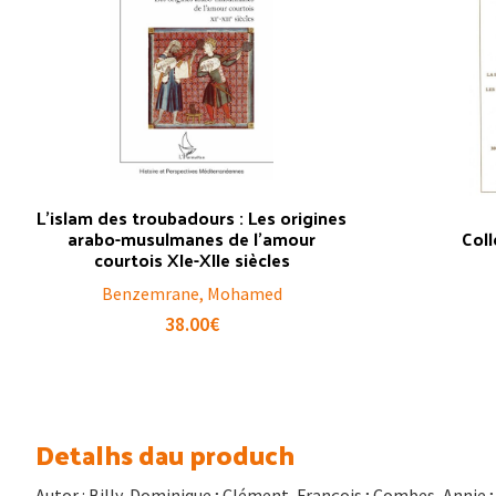
L’islam des troubadours : Les origines
arabo-musulmanes de l’amour
Col
courtois XIe-XIIe siècles
Benzemrane, Mohamed
38.00
€
Detalhs dau produch
Autor : Billy, Dominique ; Clément, François ; Combes, Annie ;