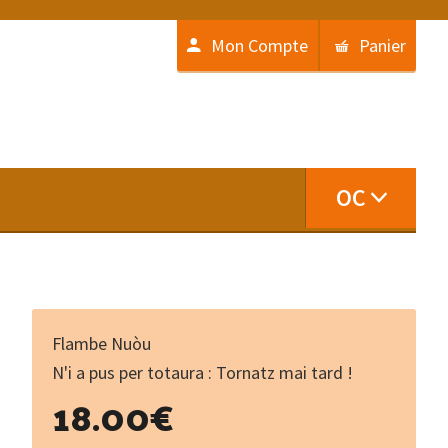
Mon Compte
Panier
OC
Flambe Nuòu
N'i a pus per totaura : Tornatz mai tard !
18.00
€