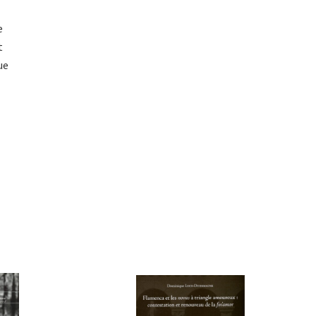
e
t
ue