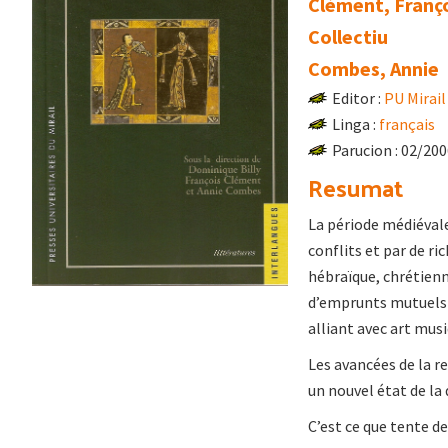
Clément, Franç
Collectiu
Combes, Annie
Editor :
PU Mirail
Linga :
français
Parucion : 02/20
Resumat
La période médiévale
conflits et par de ri
hébraïque, chrétienn
d’emprunts mutuels 
alliant avec art musi
Les avancées de la r
un nouvel état de la
C’est ce que tente de