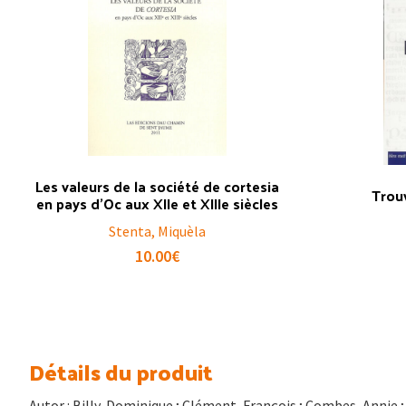
Les valeurs de la société de cortesia
Trou
en pays d’Oc aux XIIe et XIIIe siècles
Stenta, Miquèla
10.00
€
Détails du produit
Autor : Billy, Dominique ; Clément, François ; Combes, Annie ;