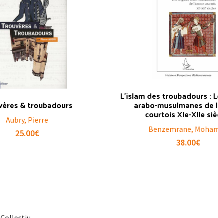
L’islam des troubadours : L
vères & troubadours
arabo-musulmanes de 
courtois XIe-XIIe siè
Aubry, Pierre
Benzemrane, Moha
25.00
€
38.00
€
 Collectiu