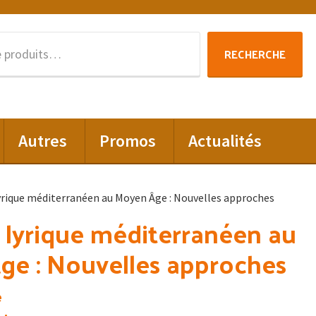
Recherche
RECHERCHE
pour :
Autres
Promos
Actualités
yrique méditerranéen au Moyen Âge : Nouvelles approches
 lyrique méditerranéen au
ge : Nouvelles approches
e