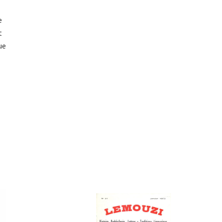
e
t
ue