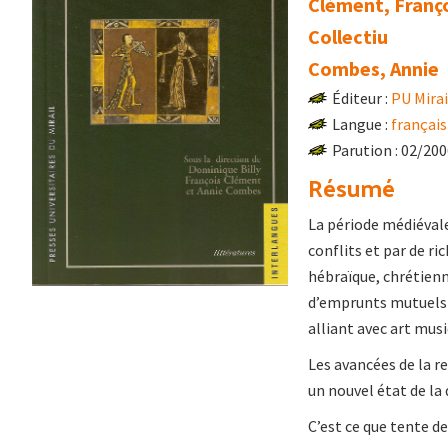
Clément, Franç
Collectiu
Combes, Annie
Éditeur :
PU Mirai
Langue :
français
Parution : 02/20
Résumé
La période médiévale
conflits et par de ri
hébraïque, chrétienn
d’emprunts mutuels 
alliant avec art musi
Les avancées de la r
un nouvel état de la
C’est ce que tente de