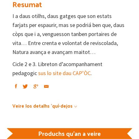
Resumat
I a daus otilhs, daus gatges que son estats
farjats per espaurir, mas se podriá ben que, daus
còps que i a, venguesson tanben portaires de
vita… Entre crenta e volontat de reviscolada,
Natura avança e avançam maitot…
Cicle 2 e 3. Libreton d’acompanhament
pedagogic
sus lo site dau CAP’ÒC
.
Veire los detalhs 'quí-dejos
Produchs qu'an a veire