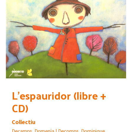
L’espauridor (libre +
CD)
Collectiu
Decamps, Domenja | Decomps, Dominique