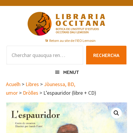
Skip
Skip
Skip
to
to
to
primary
main
footer
navigation
content
Retorn au site de l'IEO Lemosin
Rechercha
RECHERCHA
per
:
MENUT
Acuelh
>
Libres
>
Jòunessa, BD,
umor
>
Dròlles
> L’espauridor (libre + CD)