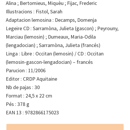
Alina ; Bertomieus, Miquèu ; Fijac, Frederic
Illustracions : Fistol, Sarah
Adaptacion lemosina : Decamps, Domenja
Legeire CD : Sarramòna, Julieta (gascon) ; Peyrouny,
Marciau (lemosin) ; Dumeaux, Maria-Odila
(lengadocian) ; Sarramòna, Julieta (francés)
Linga : Libre : Occitan (lemosin) / CD : Occitan
(lemosin-gascon-lengadocian) – francés
Parucion : 11/2006
Editor : CRDP Aquitaine
Nb de pajas : 30
Format : 24,5 x 22 cm
Pés : 378 g
EAN 13 : 9782866175023
Footer