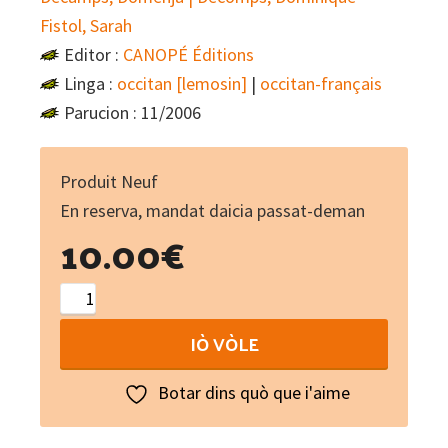
Fistol, Sarah
Editor :
CANOPÉ Éditions
Linga :
occitan [lemosin]
|
occitan-français
Parucion : 11/2006
Produit Neuf
En reserva, mandat daicia passat-deman
10.00
€
L'espauridor
(libre
IÒ VÒLE
+
CD)
Botar dins quò que i'aime
quantity