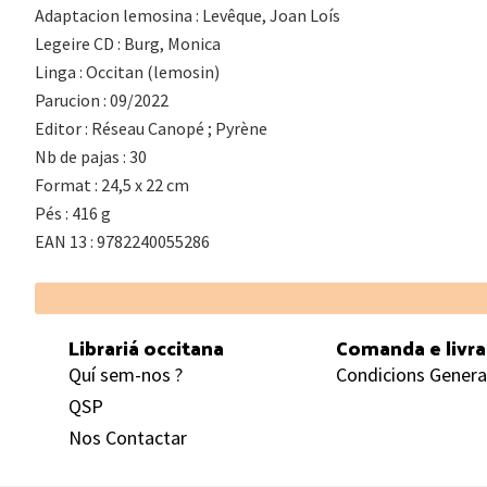
Adaptacion lemosina : Levêque, Joan Loís
Legeire CD : Burg, Monica
Linga : Occitan (lemosin)
Parucion : 09/2022
Editor : Réseau Canopé ; Pyrène
Nb de pajas : 30
Format : 24,5 x 22 cm
Pés : 416 g
EAN 13 : 9782240055286
Footer
Librariá occitana
Comanda e livr
Quí sem-nos ?
Condicions Genera
QSP
Nos Contactar