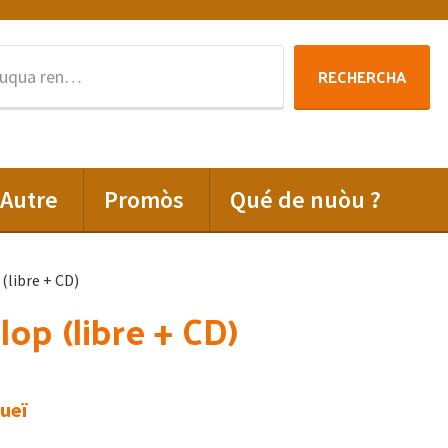
Rechercha
RECHERCHA
per
:
Autre
Promòs
Qué de nuòu ?
 (libre + CD)
 lop (libre + CD)
ueï