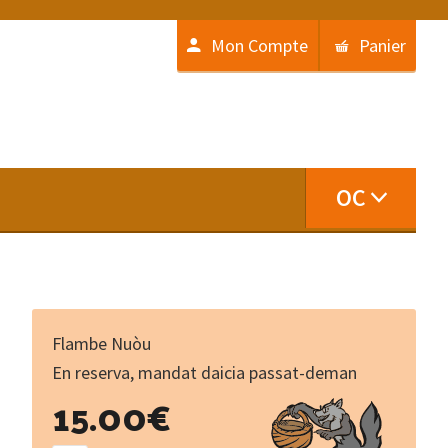
Mon Compte
Panier
OC
Flambe Nuòu
En reserva, mandat daicia passat-deman
Peir
15.00
€
e
lo