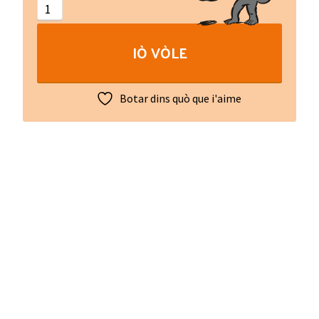
lop
(libre
IÒ VÒLE
+
CD)
quantity
Botar dins quò que i'aime