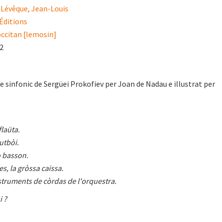
 Lévêque, Jean-Louis
ditions
occitan [lemosin]
22
 sinfonic de Sergüei Prokofiev per Joan de Nadau e illustrat per
flaüta.
autbòi.
o basson.
es, la gròssa caissa.
nstruments de còrdas de l'orquestra.
i ?