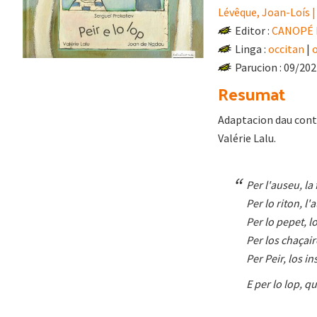
Lévêque, Joan-Loís |
Editor :
CANOPÉ É
Linga :
occitan
|
Parucion : 09/20
Resumat
Adaptacion dau conte
Valérie Lalu.
Per l'auseu, la 
Per lo riton, l'
Per lo pepet, l
Per los chaçair
Per Peir, los i
E per lo lop, qu