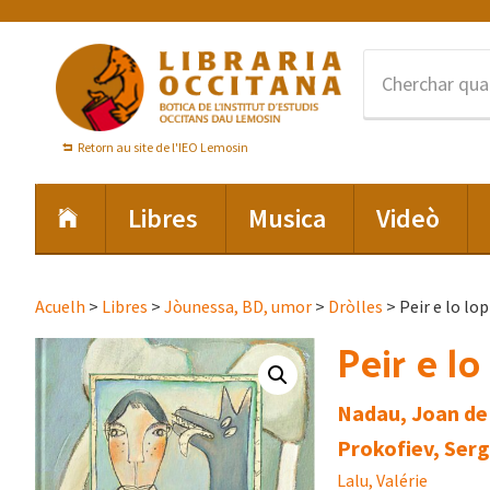
Skip
Skip
Skip
to
to
to
primary
main
footer
navigation
content
Retorn au site de l'IEO Lemosin
Libres
Musica
Videò
Acuelh
>
Libres
>
Jòunessa, BD, umor
>
Dròlles
> Peir e lo lop
Peir e lo
Nadau, Joan de
Prokofiev, Serg
Lalu, Valérie