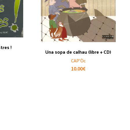
res !
Una sopa de calhau (libre + CD)
CAP’Òc
10.00
€