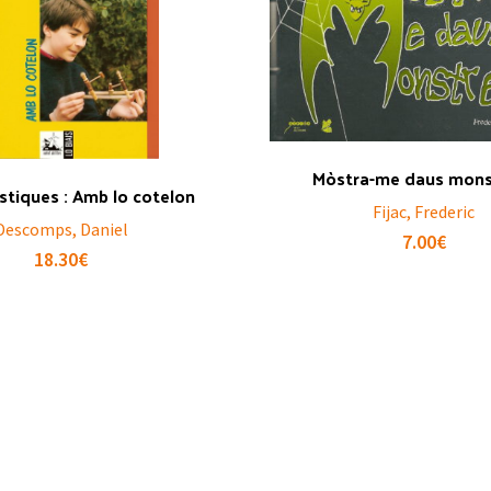
Mòstra-me daus monst
ustiques : Amb lo cotelon
Fijac, Frederic
Descomps, Daniel
7.00
€
18.30
€