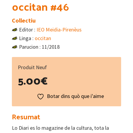
occitan #46
Collectiu
Editor :
IEO Meidia-Pirenèus
Linga :
occitan
Parucion : 11/2018
Produit Neuf
5.00
€
Botar dins quò que i'aime
Resumat
Lo Diari es lo magazine de la cultura, tota la