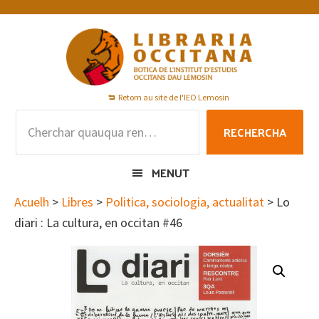
Skip
Skip
Skip
to
to
to
primary
main
footer
navigation
content
Retorn au site de l'IEO Lemosin
Rechercha
RECHERCHA
per
:
MENUT
Acuelh
>
Libres
>
Politica, sociologia, actualitat
> Lo
diari : La cultura, en occitan #46