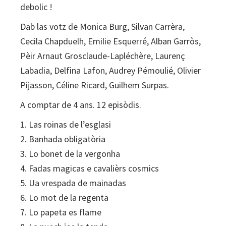
debolic !
Dab las votz de Monica Burg, Silvan Carrèra,
Cecila Chapduelh, Emilie Esquerré, Alban Garròs,
Pèir Arnaut Grosclaude-Lapléchère, Laurenç
Labadia, Delfina Lafon, Audrey Pémoulié, Olivier
Pijasson, Céline Ricard, Guilhem Surpas.
A comptar de 4 ans. 12 episòdis.
1. Las roinas de l’esglasi
2. Banhada obligatòria
3. Lo bonet de la vergonha
4. Fadas magicas e cavalièrs cosmics
5. Ua vrespada de mainadas
6. Lo mot de la regenta
7. Lo papeta es flame