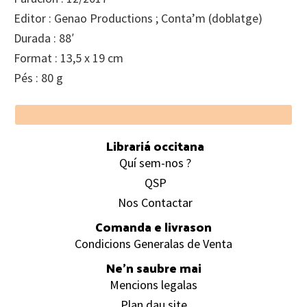
Editor : Genao Productions ; Conta’m (doblatge)
Durada : 88′
Format : 13,5 x 19 cm
Pés : 80 g
Footer
Librariá occitana
Quí sem-nos ?
QSP
Nos Contactar
Comanda e livrason
Condicions Generalas de Venta
Ne’n saubre mai
Mencions legalas
Plan dau site