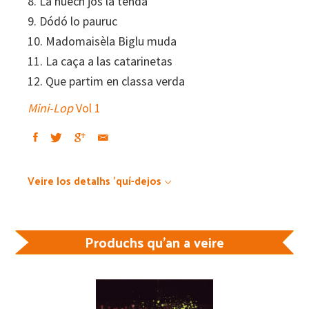
8. La nuech jos la tenda
9. Dódó lo pauruc
10. Madomaisèla Biglu muda
11. La caça a las catarinetas
12. Que partim en classa verda
Mini-Lop
Vol 1
Veire los detalhs 'quí-dejos
Produchs qu'an a veire