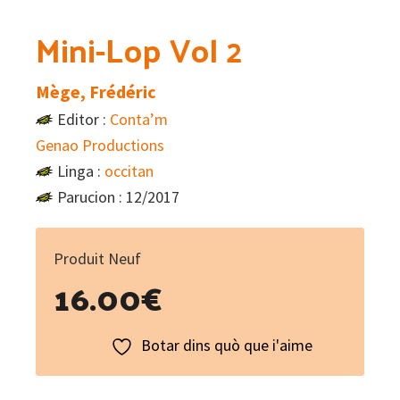
Mini-Lop Vol 2
Mège, Frédéric
Editor :
Conta’m
Genao Productions
Linga :
occitan
Parucion : 12/2017
Produit Neuf
16.00
€
Botar dins quò que i'aime