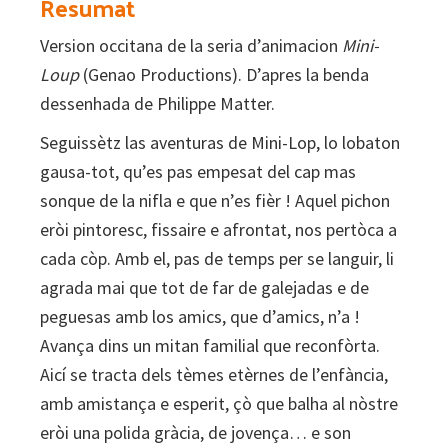
Resumat
Version occitana de la seria d’animacion
Mini-
Loup
(Genao Productions). D’apres la benda
dessenhada de Philippe Matter.
Seguissètz las aventuras de Mini-Lop, lo lobaton
gausa-tot, qu’es pas empesat del cap mas
sonque de la nifla e que n’es fièr ! Aquel pichon
eròi pintoresc, fissaire e afrontat, nos pertòca a
cada còp. Amb el, pas de temps per se languir, li
agrada mai que tot de far de galejadas e de
peguesas amb los amics, que d’amics, n’a !
Avança dins un mitan familial que reconfòrta.
Aicí se tracta dels tèmes etèrnes de l’enfància,
amb amistança e esperit, çò que balha al nòstre
eròi una polida gràcia, de jovença… e son