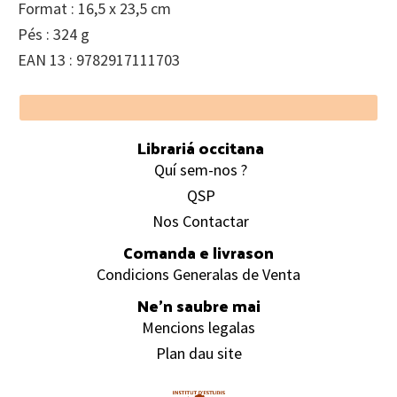
Format : 16,5 x 23,5 cm
Pés : 324 g
EAN 13 : 9782917111703
Footer
Librariá occitana
Quí sem-nos ?
QSP
Nos Contactar
Comanda e livrason
Condicions Generalas de Venta
Ne’n saubre mai
Mencions legalas
Plan dau site