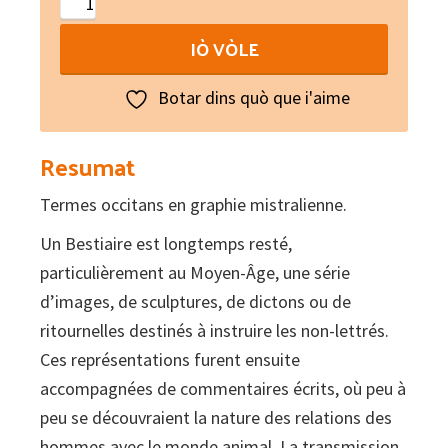
Nouveau
bestiaire
IÒ VÒLE
provençal
quantity
Botar dins quò que i'aime
Resumat
Termes occitans en graphie mistralienne.
Un Bestiaire est longtemps resté,
particulièrement au Moyen-Âge, une série
d’images, de sculptures, de dictons ou de
ritournelles destinés à instruire les non-lettrés.
Ces représentations furent ensuite
accompagnées de commentaires écrits, où peu à
peu se découvraient la nature des relations des
hommes avec le monde animal. La transmission