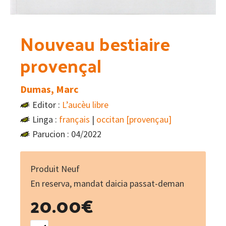
Nouveau bestiaire
provençal
Dumas, Marc
Editor :
L’aucèu libre
Linga :
français
|
occitan [provençau]
Parucion : 04/2022
Produit Neuf
En reserva, mandat daicia passat-deman
20.00
€