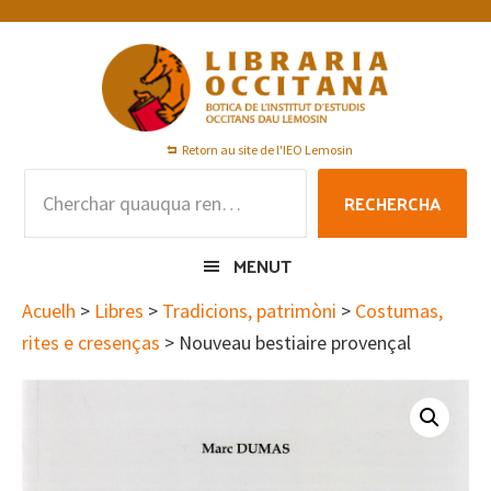
Skip
Skip
Skip
to
to
to
primary
main
footer
navigation
content
Retorn au site de l'IEO Lemosin
Rechercha
RECHERCHA
per
:
MENUT
Acuelh
>
Libres
>
Tradicions, patrimòni
>
Costumas,
rites e cresenças
> Nouveau bestiaire provençal