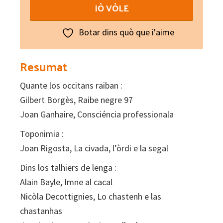
Paraulas
IÒ VÒLE
de
Novelum
Botar dins quò que i'aime
N°
185
Resumat
quantity
Quante los occitans raiban :
Gilbert Borgès, Raibe negre 97
Joan Ganhaire, Consciéncia professionala
Toponimia :
Joan Rigosta, La civada, l’òrdi e la segal
Dins los talhiers de lenga :
Alain Bayle, Imne al cacal
Nicòla Decottignies, Lo chastenh e las
chastanhas