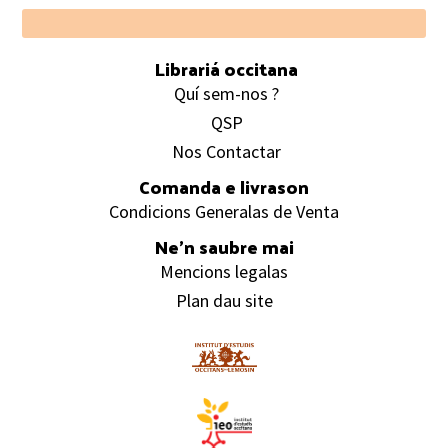
Footer
Librariá occitana
Quí sem-nos ?
QSP
Nos Contactar
Comanda e livrason
Condicions Generalas de Venta
Ne’n saubre mai
Mencions legalas
Plan dau site