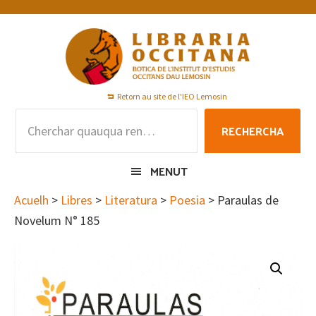
Skip
Skip
Skip
to
to
to
primary
main
footer
navigation
content
Retorn au site de l'IEO Lemosin
Rechercha
RECHERCHA
per
:
MENUT
Acuelh
>
Libres
>
Literatura
>
Poesia
> Paraulas de
Novelum N° 185