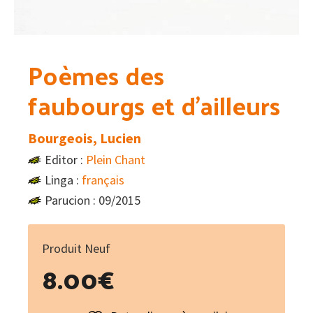
Poèmes des
faubourgs et d’ailleurs
Bourgeois, Lucien
Editor :
Plein Chant
Linga :
français
Parucion : 09/2015
Produit Neuf
8.00
€