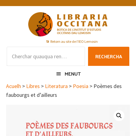
Skip
Skip
Skip
to
to
to
primary
main
footer
navigation
content
Retorn au site de l'IEO Lemosin
Rechercha
RECHERCHA
per
:
MENUT
Acuelh
>
Libres
>
Literatura
>
Poesia
> Poèmes des
faubourgs et d’ailleurs