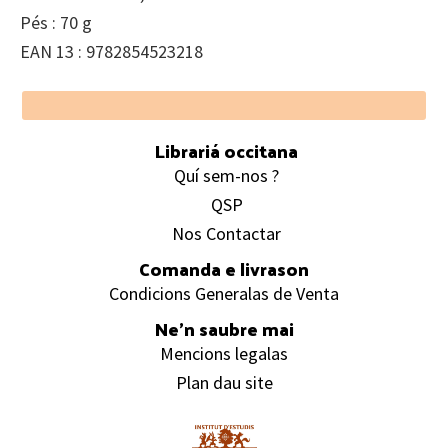
Pés : 70 g
EAN 13 : 9782854523218
Footer
Librariá occitana
Quí sem-nos ?
QSP
Nos Contactar
Comanda e livrason
Condicions Generalas de Venta
Ne’n saubre mai
Mencions legalas
Plan dau site