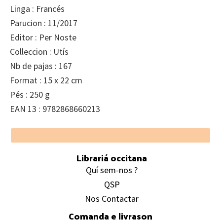
Linga : Francés
Parucion : 11/2017
Editor : Per Noste
Colleccion : Utís
Nb de pajas : 167
Format : 15 x 22 cm
Pés : 250 g
EAN 13 : 9782868660213
Footer
Librariá occitana
Quí sem-nos ?
QSP
Nos Contactar
Comanda e livrason