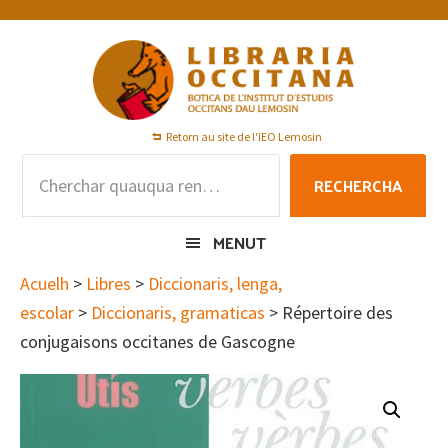
Skip
Skip
Skip
to
to
to
primary
main
footer
navigation
content
Retorn au site de l'IEO Lemosin
Rechercha
RECHERCHA
per
:
MENUT
Acuelh
>
Libres
>
Diccionaris, lenga,
escolar
>
Diccionaris, gramaticas
> Répertoire des
conjugaisons occitanes de Gascogne