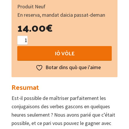
Produit Neuf
En reserva, mandat daicia passat-deman
14.00
€
Répertoire
des
IÒ VÒLE
conjugaisons
occitanes
Botar dins quò que i'aime
de
Gascogne
Resumat
quantity
Est-il possible de maîtriser parfaitement les
conjugaisons des verbes gascons en quelques
heures seulement ? Nous avons parié que c’était
possible, et ce pari vous pouvez le gagner avec