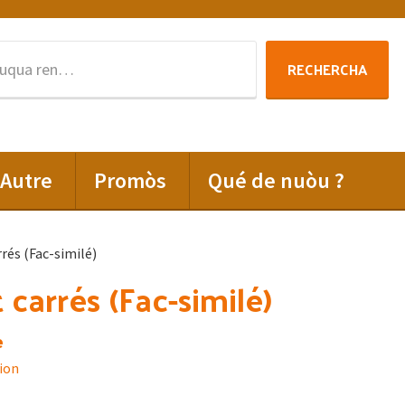
Rechercha
RECHERCHA
per
:
Autre
Promòs
Qué de nuòu ?
rés (Fac-similé)
 carrés (Fac-similé)
e
ion