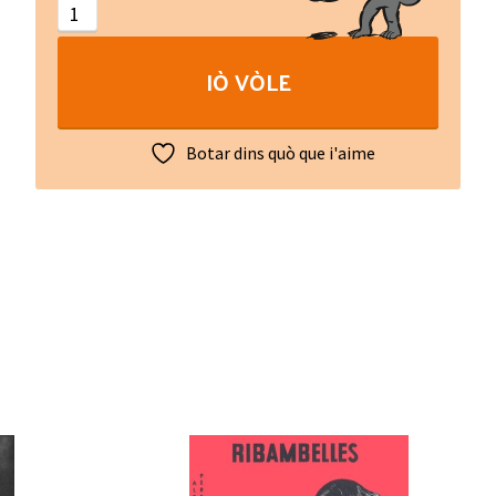
(Fac-
similé)
IÒ VÒLE
quantity
Botar dins quò que i'aime