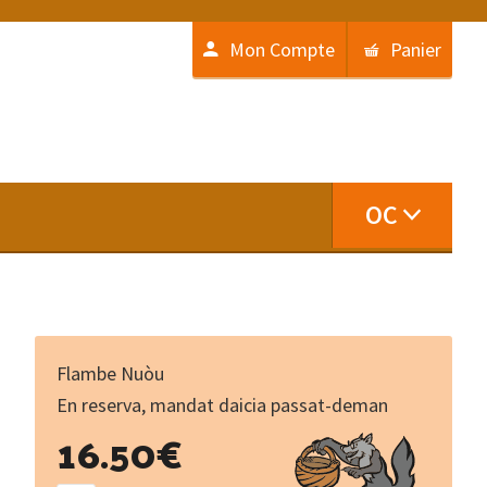
Mon Compte
Panier
OC
Flambe Nuòu
En reserva, mandat daicia passat-deman
Ronds
16.50
€
et
carrés