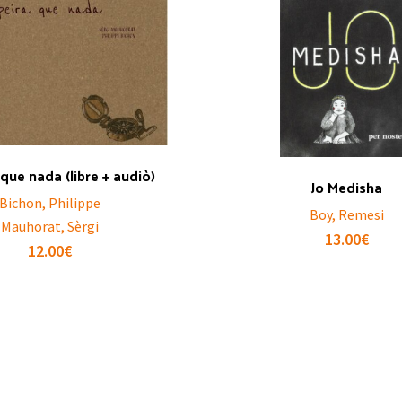
 que nada (libre + audiò)
Jo Medisha
Bichon, Philippe
Boy, Remesi
Mauhorat, Sèrgi
13.00
€
12.00
€