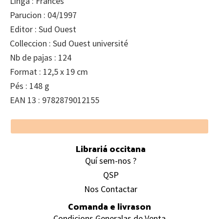
Linga : Francés
Parucion : 04/1997
Editor : Sud Ouest
Colleccion : Sud Ouest université
Nb de pajas : 124
Format : 12,5 x 19 cm
Pés : 148 g
EAN 13 : 9782879012155
Footer
Librariá occitana
Quí sem-nos ?
QSP
Nos Contactar
Comanda e livrason
Condicions Generalas de Venta