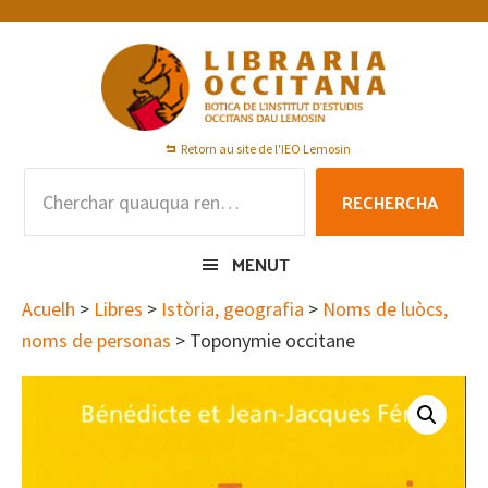
Skip
Skip
Skip
to
to
to
primary
main
footer
navigation
content
Retorn au site de l'IEO Lemosin
Rechercha
RECHERCHA
per
:
MENUT
Acuelh
>
Libres
>
Istòria, geografia
>
Noms de luòcs,
noms de personas
> Toponymie occitane