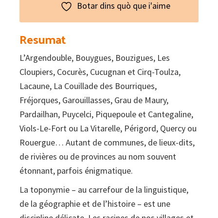
Botar dins quò que i'aime
Resumat
L’Argendouble, Bouygues, Bouzigues, Les
Cloupiers, Cocurès, Cucugnan et Cirq-Toulza,
Lacaune, La Couillade des Bourriques,
Fréjorques, Garouillasses, Grau de Maury,
Pardailhan, Puycelci, Piquepoule et Cantegaline,
Viols-Le-Fort ou La Vitarelle, Périgord, Quercy ou
Rouergue… Autant de communes, de lieux-dits,
de rivières ou de provinces au nom souvent
étonnant, parfois énigmatique.
La toponymie – au carrefour de la linguistique,
de la géographie et de l’histoire – est une
discipline délicate. Les racines de nos villages et