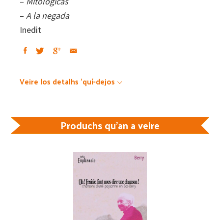
–
Mitologicas
–
A la negada
Inedit
Veire los detalhs 'quí-dejos
Produchs qu'an a veire