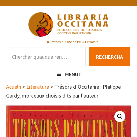
Skip
Skip
Skip
to
to
to
primary
main
footer
navigation
content
Retorn au site de l'IEO Lemosin
Rechercha
RECHERCHA
per
:
MENUT
Acuelh
>
Literatura
> Trésors d’Occitanie : Philippe
Gardy, morceaux choisis dits par l’auteur