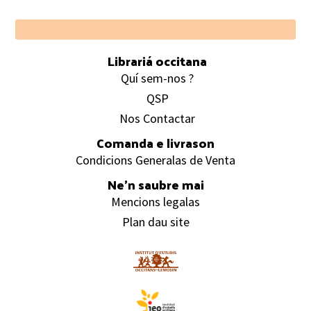
Footer
Librariá occitana
Quí sem-nos ?
QSP
Nos Contactar
Comanda e livrason
Condicions Generalas de Venta
Ne’n saubre mai
Mencions legalas
Plan dau site