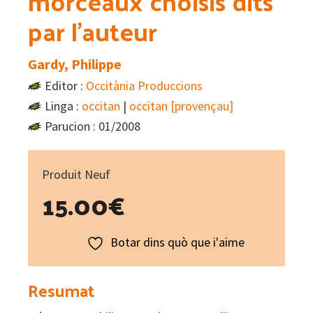
morceaux choisis dits
par l’auteur
Gardy, Philippe
Editor :
Occitània Produccions
Linga :
occitan
|
occitan [provençau]
Parucion : 01/2008
Produit Neuf
15.00
€
Botar dins quò que i'aime
Resumat