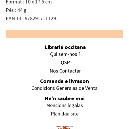
Format : 10 x 17,5 cm
Pés : 44 g
EAN 13 : 9782917111291
Footer
Librariá occitana
Quí sem-nos ?
QSP
Nos Contactar
Comanda e livrason
Condicions Generalas de Venta
Ne’n saubre mai
Mencions legalas
Plan dau site