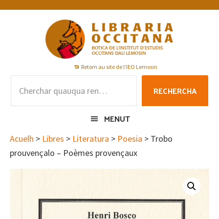
Skip
Skip
Skip
to
to
to
primary
main
footer
navigation
content
Retorn au site de l'IEO Lemosin
Rechercha
RECHERCHA
per
:
MENUT
Acuelh
>
Libres
>
Literatura
>
Poesia
> Trobo
prouvençalo – Poèmes provençaux