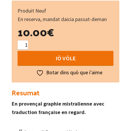
Produit Neuf
En reserva, mandat daicia passat-deman
10.00
€
Trobo
prouvençalo
IÒ VÒLE
-
Poèmes
Botar dins quò que i'aime
provençaux
quantity
Resumat
En provençal graphie mistralienne avec
traduction française en regard.