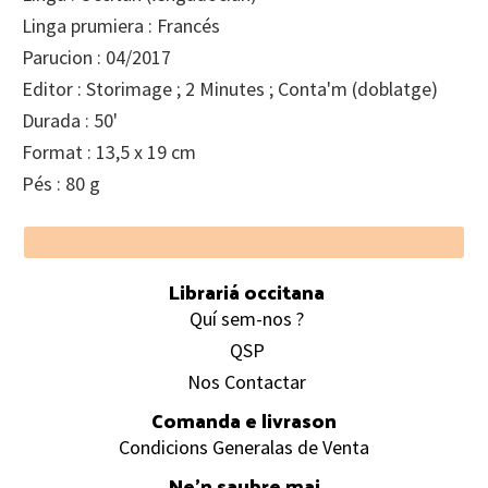
Linga prumiera : Francés
Parucion : 04/2017
Editor : Storimage ; 2 Minutes ; Conta'm (doblatge)
Durada : 50'
Format : 13,5 x 19 cm
Pés : 80 g
Footer
Librariá occitana
Quí sem-nos ?
QSP
Nos Contactar
Comanda e livrason
Condicions Generalas de Venta
Ne’n saubre mai