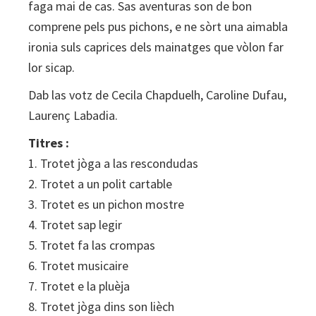
faga mai de cas. Sas aventuras son de bon
comprene pels pus pichons, e ne sòrt una aimabla
ironia suls caprices dels mainatges que vòlon far
lor sicap.
Dab las votz de Cecila Chapduelh, Caroline Dufau,
Laurenç Labadia.
Titres :
1. Trotet jòga a las rescondudas
2. Trotet a un polit cartable
3. Trotet es un pichon mostre
4. Trotet sap legir
5. Trotet fa las crompas
6. Trotet musicaire
7. Trotet e la pluèja
8. Trotet jòga dins son lièch