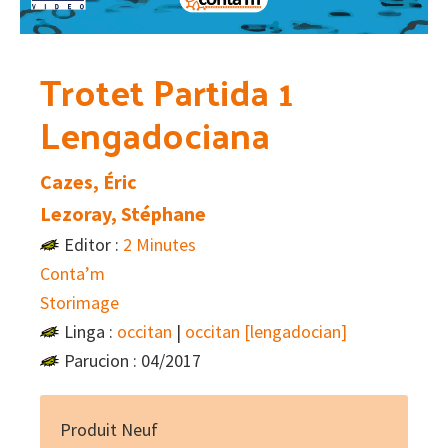
Trotet Partida 1
Lengadociana
Cazes, Éric
Lezoray, Stéphane
Editor :
2 Minutes
Conta’m
Storimage
Linga :
occitan
|
occitan [lengadocian]
Parucion : 04/2017
Produit Neuf