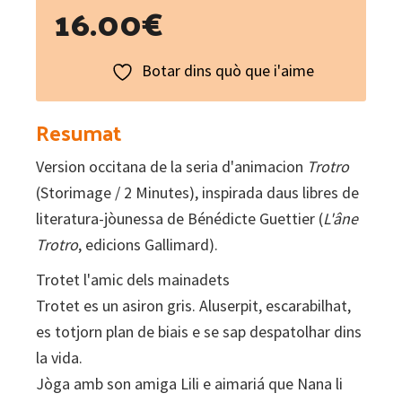
16.00
€
Botar dins quò que i'aime
Resumat
Version occitana de la seria d'animacion
Trotro
(Storimage / 2 Minutes), inspirada daus libres de
literatura-jòunessa de Bénédicte Guettier (
L'âne
Trotro
, edicions Gallimard).
Trotet l'amic dels mainadets
Trotet es un asiron gris. Aluserpit, escarabilhat,
es totjorn plan de biais e se sap despatolhar dins
la vida.
Jòga amb son amiga Lili e aimariá que Nana li