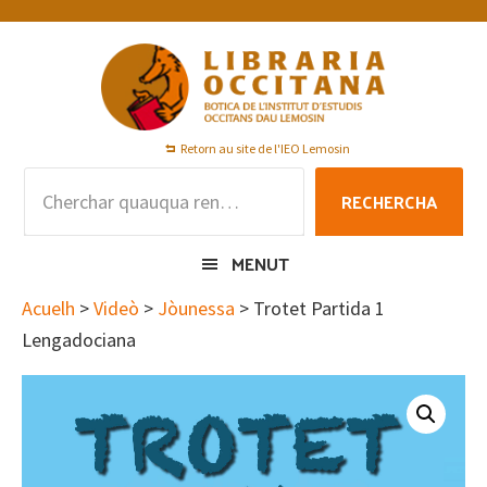
Skip
Skip
Skip
to
to
to
primary
main
footer
navigation
content
Retorn au site de l'IEO Lemosin
Rechercha
RECHERCHA
per
:
MENUT
Acuelh
>
Videò
>
Jòunessa
> Trotet Partida 1
Lengadociana