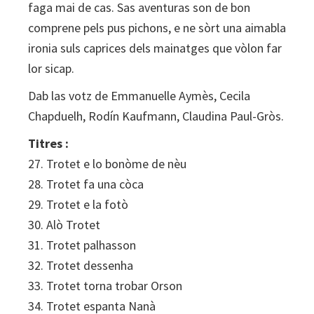
faga mai de cas. Sas aventuras son de bon
comprene pels pus pichons, e ne sòrt una aimabla
ironia suls caprices dels mainatges que vòlon far
lor sicap.
Dab las votz de Emmanuelle Aymès, Cecila
Chapduelh, Rodín Kaufmann, Claudina Paul-Gròs.
Titres :
27. Trotet e lo bonòme de nèu
28. Trotet fa una còca
29. Trotet e la fotò
30. Alò Trotet
31. Trotet palhasson
32. Trotet dessenha
33. Trotet torna trobar Orson
34. Trotet espanta Nanà