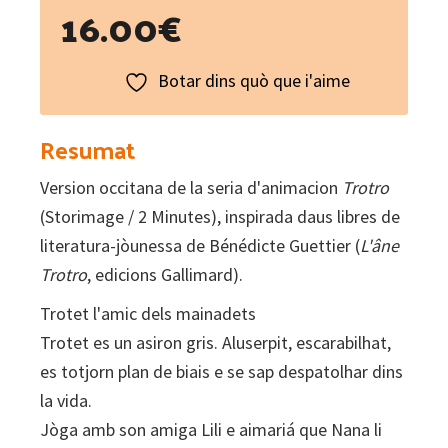
16.00
€
Botar dins quò que i'aime
Resumat
Version occitana de la seria d'animacion
Trotro
(Storimage / 2 Minutes), inspirada daus libres de
literatura-jòunessa de Bénédicte Guettier (
L'âne
Trotro
, edicions Gallimard).
Trotet l'amic dels mainadets
Trotet es un asiron gris. Aluserpit, escarabilhat,
es totjorn plan de biais e se sap despatolhar dins
la vida.
Jòga amb son amiga Lili e aimariá que Nana li