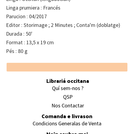
Linga prumiera : Francés
Parucion : 04/2017
Editor : Storimage ; 2 Minutes ; Conta'm (doblatge)
Durada : 50'
Format : 13,5 x 19 cm
Pés : 80 g
Footer
Librariá occitana
Quí sem-nos ?
QSP
Nos Contactar
Comanda e livrason
Condicions Generalas de Venta
Ne’n saubre mai