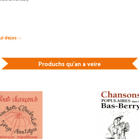
uí-dejos
Produchs qu'an a veire