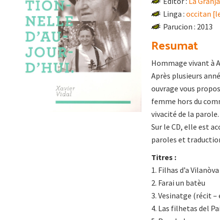
Editor :
La Granj
Linga :
occitan [
Parucion : 2013
Resumat
Hommage vivant à Al
Après plusieurs année
ouvrage vous propos
femme hors du commu
vivacité de la parole.
Sur le CD, elle est 
paroles et traduction
Titres :
1. Filhas d’a Vilanòva
2. Farai un batèu
3. Vesinatge (récit –
4. Las filhetas del Pa