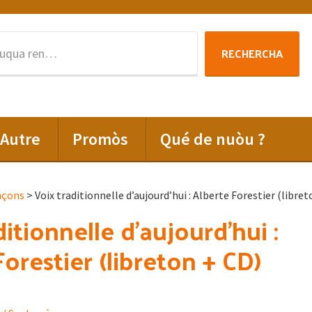
Rechercha
RECHERCHA
per
:
Autre
Promòs
Qué de nuòu ?
nçons
> Voix traditionnelle d’aujourd’hui : Alberte Forestier (libret
itionnelle d’aujourd’hui :
Forestier (libreton + CD)