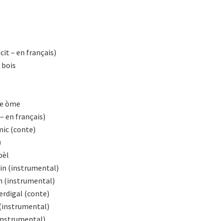
cit – en français)
 bois
ure òme
 – en français)
rmic (conte)
)
bèl
in (instrumental)
m (instrumental)
perdigal (conte)
 (instrumental)
(instrumental)