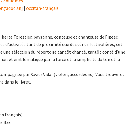
a / Soulomès
lengadocian]
|
occitan-français
berte Forestier, paysanne, conteuse et chanteuse de Figeac.
s d’activités tant de proximité que de scènes festivalières, cet
e une sélection du répertoire tantôt chanté, tantôt conté d’une
n et emblématique par la force et la simplicité du ton et la
accompagnée par Xavier Vidal (violon, accordéons). Vous trouverez
s dans le livret.
 en français)
is Bas