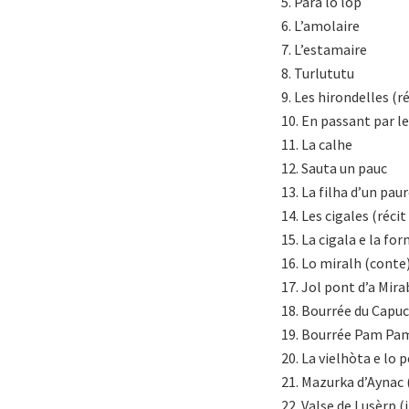
5. Para lo lop
6. L’amolaire
7. L’estamaire
8. Turlututu
9. Les hirondelles (ré
10. En passant par le
11. La calhe
12. Sauta un pauc
13. La filha d’un pa
14. Les cigales (récit
15. La cigala e la fo
16. Lo miralh (conte
17. Jol pont d’a Mira
18. Bourrée du Capuc
19. Bourrée Pam Pa
20. La vielhòta e lo 
21. Mazurka d’Aynac
22. Valse de Lusèrp 