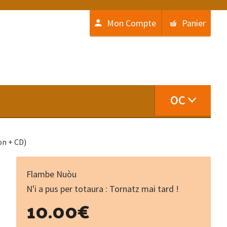
Mon Compte
Panier
OC
on + CD)
Flambe Nuòu
N'i a pus per totaura : Tornatz mai tard !
10.00
€