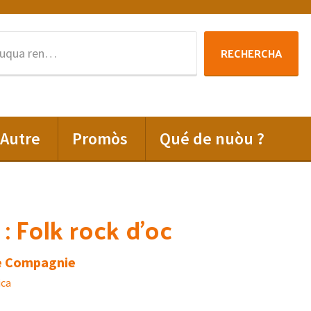
Rechercha
RECHERCHA
per
:
Autre
Promòs
Qué de nuòu ?
: Folk rock d’oc
e Compagnie
ica