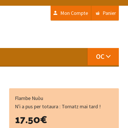
Mon Compte
Panier
OC
Flambe Nuòu
N'i a pus per totaura : Tornatz mai tard !
17.50
€