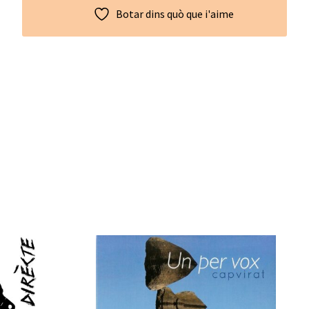
Botar dins quò que i'aime