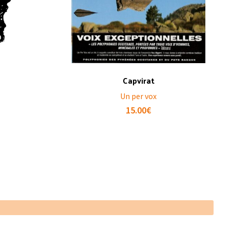
Capvirat
Un per vox
15.00
€