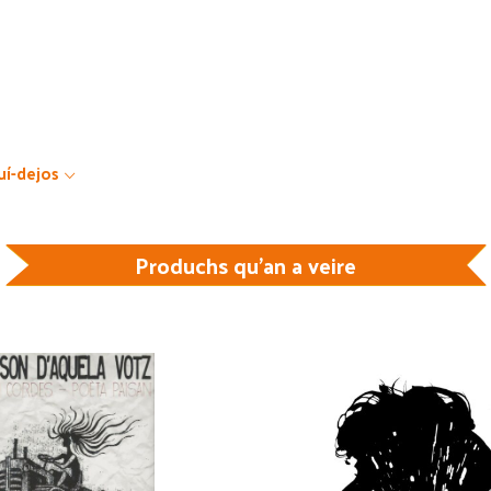
uí-dejos
Produchs qu'an a veire