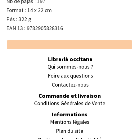
Nb de pajas : 197
Format : 14 x 22 cm
Pés : 322 g
EAN 13 : 9782905828316
Footer
Librariá occitana
Qui sommes-nous ?
Foire aux questions
Contactez-nous
Commande et livraison
Conditions Générales de Vente
Informations
Mentions légales
Plan du site