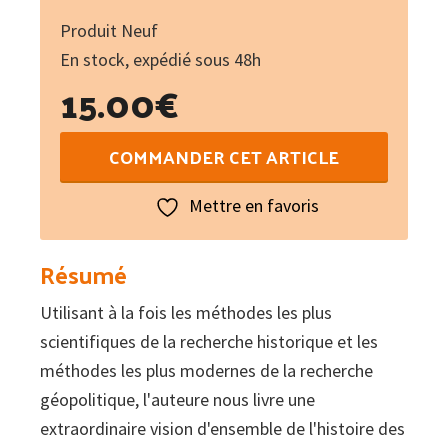
Produit Neuf
En stock, expédié sous 48h
15.00
€
quantité
COMMANDER CET ARTICLE
de
Abrégé
Mettre en favoris
d'histoire
des
Résumé
terres
Utilisant à la fois les méthodes les plus
catalanes
scientifiques de la recherche historique et les
du
méthodes les plus modernes de la recherche
nord
géopolitique, l'auteure nous livre une
extraordinaire vision d'ensemble de l'histoire des