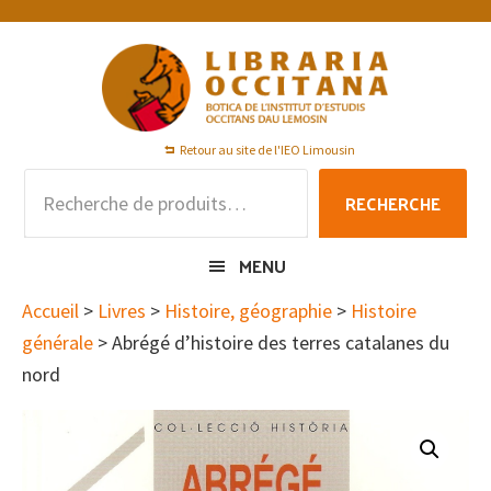
Passer
Passer
Passer
à
au
au
la
contenu
pied
navigation
principal
de
principale
page
Retour au site de l'IEO Limousin
Recherche
RECHERCHE
pour :
MENU
Accueil
>
Livres
>
Histoire, géographie
>
Histoire
générale
> Abrégé d’histoire des terres catalanes du
nord