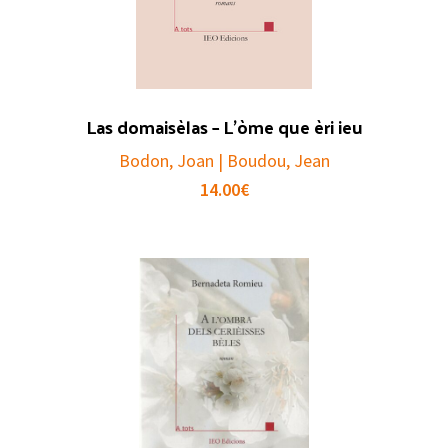
Las domaisèlas – L’òme que èri ieu
Bodon, Joan | Boudou, Jean
14.00
€