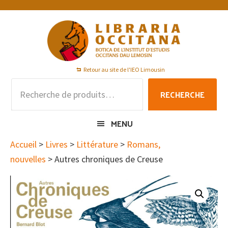
Passer
Passer
Passer
à
au
au
la
contenu
pied
navigation
principal
de
principale
page
Retour au site de l'IEO Limousin
Recherche
RECHERCHE
pour :
MENU
Accueil
>
Livres
>
Littérature
>
Romans,
nouvelles
> Autres chroniques de Creuse