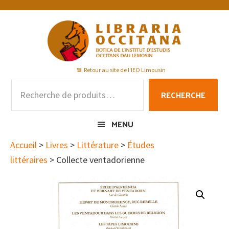
Passer
Passer
Passer
à
au
au
la
contenu
pied
navigation
principal
de
principale
page
Retour au site de l'IEO Limousin
Recherche
RECHERCHE
pour :
MENU
Accueil
>
Livres
>
Littérature
>
Études
littéraires
> Collecte ventadorienne