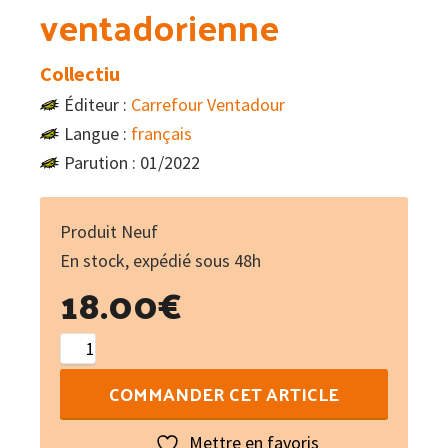
ventadorienne
Collectiu
Éditeur :
Carrefour Ventadour
Langue :
français
Parution : 01/2022
Produit Neuf
En stock, expédié sous 48h
18.00
€
quantité
de
COMMANDER CET ARTICLE
Collecte
ventadorienne
Mettre en favoris