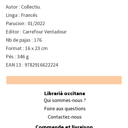
Autor : Collectiu.
Linga : Francés
Parucion : 01/2022
Editor : Carrefour Ventadour
Nb de pajas : 176
Format : 16 x 23 cm
Pés : 346 g
EAN 13 : 9782916622224
Footer
Librariá occitana
Qui sommes-nous ?
Foire aux questions
Contactez-nous
Commande et livraison