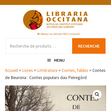
Passer
Passer
Passer
à
au
au
la
contenu
pied
navigation
principal
de
principale
page
Retour au site de l'IEO Limousin
Recherche
RECHERCHE
pour :
MENU
Accueil
>
Livres
>
Littérature
>
Contes, fables
> Contes
de Beurona : Contes populars dau Peiregòrd