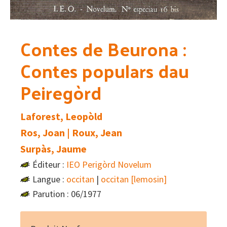
Contes de Beurona :
Contes populars dau
Peiregòrd
Laforest, Leopòld
Ros, Joan | Roux, Jean
Surpàs, Jaume
Éditeur :
IEO Perigòrd Novelum
Langue :
occitan
|
occitan [lemosin]
Parution : 06/1977