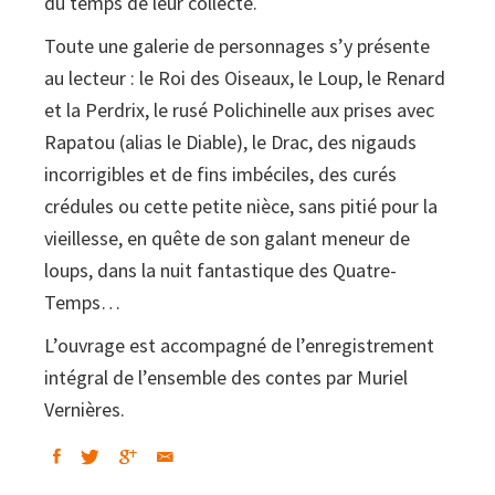
du temps de leur collecte.
Contes
de
Toute une galerie de personnages s’y présente
la
au lecteur : le Roi des Oiseaux, le Loup, le Renard
vallée
et la Perdrix, le rusé Polichinelle aux prises avec
de
Rapatou (alias le Diable), le Drac, des nigauds
la
incorrigibles et de fins imbéciles, des curés
Bonnette
crédules ou cette petite nièce, sans pitié pour la
(libre
vieillesse, en quête de son galant meneur de
+
loups, dans la nuit fantastique des Quatre-
CD)
Temps…
L’ouvrage est accompagné de l’enregistrement
intégral de l’ensemble des contes par Muriel
Vernières.