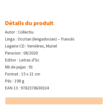
Détails du produit
Autor : Collectiu
Linga : Occitan (lengadocian) – francés
Legeire CD : Vernières, Muriel
Parucion : 08/2020
Editor : Letras d’òc
Nb de pajas : 91
Format : 15 x 21 cm
Pés : 198 g
EAN 13 : 9782378630324
Footer