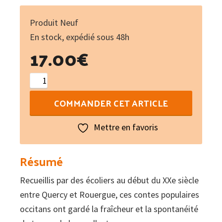
Produit Neuf
En stock, expédié sous 48h
17.00
€
quantité
de
COMMANDER CET ARTICLE
Contes
de
Mettre en favoris
la
val
Résumé
de
Recueillis par des écoliers au début du XXe siècle
la
entre Quercy et Rouergue, ces contes populaires
Boneta
occitans ont gardé la fraîcheur et la spontanéité
-