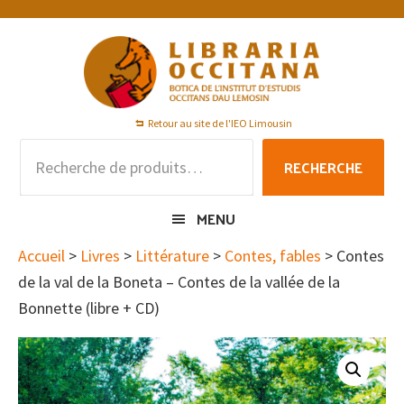
Passer
Passer
Passer
à
au
au
la
contenu
pied
navigation
principal
de
principale
page
Retour au site de l'IEO Limousin
Recherche
RECHERCHE
pour :
MENU
Accueil
>
Livres
>
Littérature
>
Contes, fables
> Contes
de la val de la Boneta – Contes de la vallée de la
Bonnette (libre + CD)