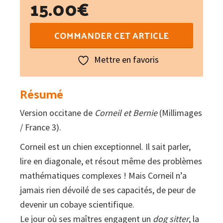
15.00
€
quantité
COMMANDER CET ARTICLE
de
Cornilh
Mettre en favoris
e
Bernat
Résumé
Vol
Version occitane de
Corneil et Bernie
(Millimages
4
/ France 3).
:
Un
Corneil est un chien exceptionnel. Il sait parler,
sopar
lire en diagonale, et résout même des problèmes
de
mathématiques complexes ! Mais Corneil n’a
can
jamais rien dévoilé de ses capacités, de peur de
devenir un cobaye scientifique.
Le jour où ses maîtres engagent un
dog sitter
, la