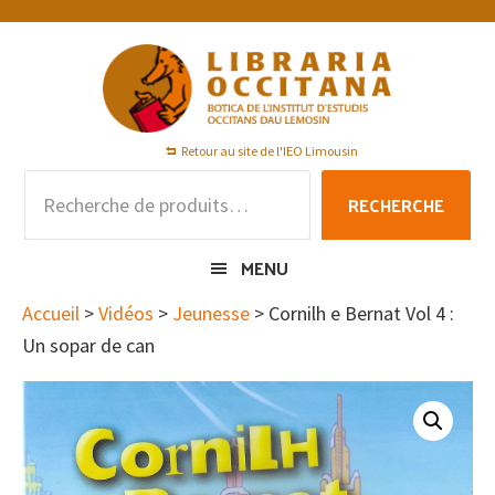
Passer
Passer
Passer
à
au
au
la
contenu
pied
navigation
principal
de
principale
page
Retour au site de l'IEO Limousin
Recherche
RECHERCHE
pour :
MENU
Accueil
>
Vidéos
>
Jeunesse
> Cornilh e Bernat Vol 4 :
Un sopar de can