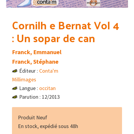
Cornilh e Bernat Vol 4
: Un sopar de can
Franck, Emmanuel
Franck, Stéphane
Éditeur :
Conta'm
Millimages
Langue :
occitan
Parution : 12/2013
Produit Neuf
En stock, expédié sous 48h