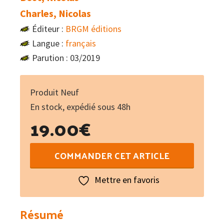
Charles, Nicolas
Éditeur :
BRGM éditions
Langue :
français
Parution : 03/2019
Produit Neuf
En stock, expédié sous 48h
19.00
€
quantité
COMMANDER CET ARTICLE
de
Curiosités
Mettre en favoris
géologiques
de
Résumé
la