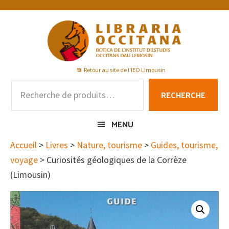
Passer
Passer
Passer
à
au
au
la
contenu
pied
navigation
principal
de
principale
page
Retour au site de l'IEO Limousin
Recherche
RECHERCHE
pour :
MENU
Accueil
>
Livres
>
Nature, tourisme
>
Guides, tourisme,
voyage
> Curiosités géologiques de la Corrèze
(Limousin)