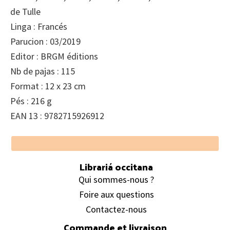
de Tulle
Linga : Francés
Parucion : 03/2019
Editor : BRGM éditions
Nb de pajas : 115
Format : 12 x 23 cm
Pés : 216 g
EAN 13 : 9782715926912
Footer
Librariá occitana
Qui sommes-nous ?
Foire aux questions
Contactez-nous
Commande et livraison