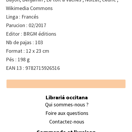
Wikimedia Commons
Linga : Francés
Parucion : 02/2017
Editor : BRGM éditions
Nb de pajas : 103
Format : 12 x 23 cm
Pés : 198 g
EAN 13 : 9782715926516
Footer
Librariá occitana
Qui sommes-nous ?
Foire aux questions
Contactez-nous
Commande et livraison