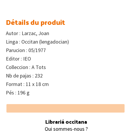
Détails du produit
Autor : Larzac, Joan
Linga : Occitan (lengadocian)
Parucion : 05/1977
Editor : IEO
Colleccion : A Tots
Nb de pajas : 232
Format : 11 x 18 cm
Pés : 196 g
Footer
Librariá occitana
Qui sommes-nous ?