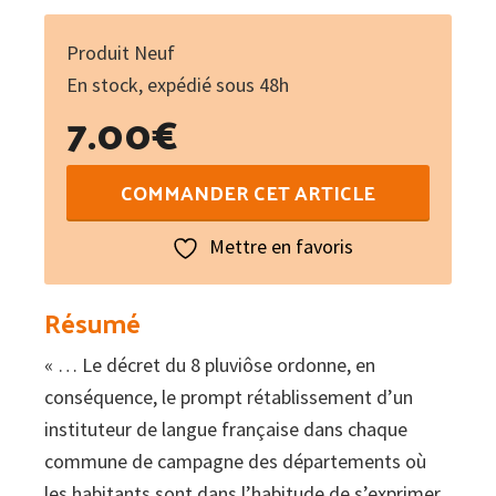
Produit Neuf
En stock, expédié sous 48h
7.00
€
quantité
COMMANDER CET ARTICLE
de
Descolonisar
Mettre en favoris
l'istòria
occitana
Résumé
tòme
« … Le décret du 8 pluviôse ordonne, en
II
conséquence, le prompt rétablissement d’un
:
instituteur de langue française dans chaque
L’enemic
commune de campagne des départements où
dins
les habitants sont dans l’habitude de s’exprimer