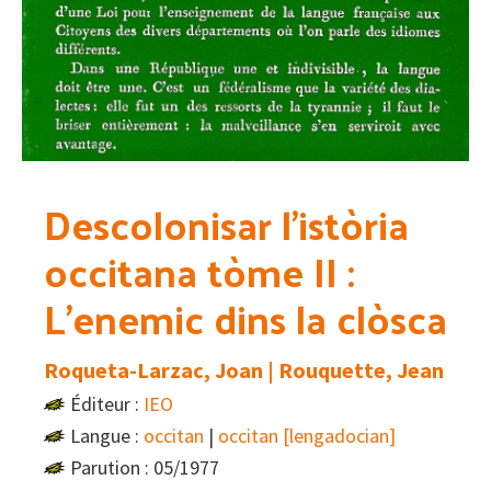
Descolonisar l’istòria
occitana tòme II :
L’enemic dins la clòsca
Roqueta-Larzac, Joan | Rouquette, Jean
Éditeur :
IEO
Langue :
occitan
|
occitan [lengadocian]
Parution : 05/1977