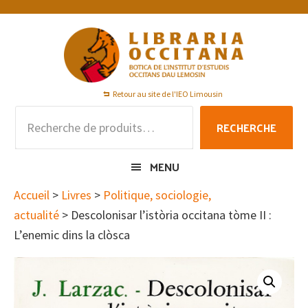
Passer
Passer
Passer
à
au
au
la
contenu
pied
navigation
principal
de
principale
page
Retour au site de l'IEO Limousin
Recherche
RECHERCHE
pour :
MENU
Accueil
>
Livres
>
Politique, sociologie,
actualité
> Descolonisar l’istòria occitana tòme II :
L’enemic dins la clòsca