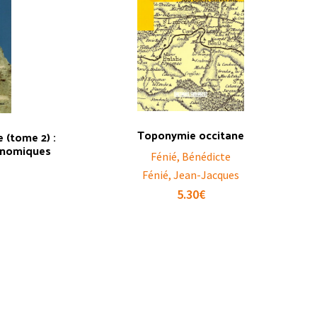
Toponymie occitane
 (tome 2) :
conomiques
Fénié, Bénédicte
Fénié, Jean-Jacques
5.30
€