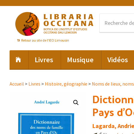
Passer
Passer
Passer
à
au
au
la
contenu
pied
navigation
principal
de
principale
page
Retour au site de l'IEO Limousin
Livres
Musique
Vidéos
Accueil
>
Livres
>
Histoire, géographie
>
Noms de lieux, noms
Dictionn
Pays d’O
Lagarda, Andrie