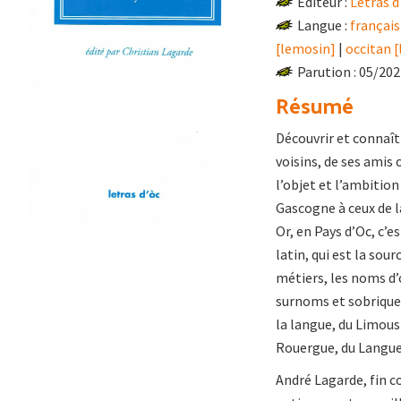
Éditeur :
Letras d
Langue :
français
[lemosin]
|
occitan 
Parution : 05/20
Résumé
Découvrir et connaîtr
voisins, de ses amis
l’objet et l’ambition
Gascogne à ceux de l
Or, en Pays d’Oc, c’e
latin, qui est la so
métiers, les noms d’o
surnoms et sobriquet
la langue, du Limous
Rouergue, du Langue
André Lagarde, fin co