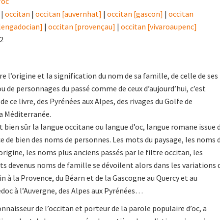
'òc
|
occitan
|
occitan [auvernhat]
|
occitan [gascon]
|
occitan
[lengadocian]
|
occitan [provençau]
|
occitan [vivaroaupenc]
22
e l’origine et la signification du nom de sa famille, de celle de ses
 ou de personnages du passé comme de ceux d’aujourd’hui, c’est
 de ce livre, des Pyrénées aux Alpes, des rivages du Golfe de
a Méditerranée.
st bien sûr la langue occitane ou langue d’oc, langue romane issue 
urce de bien des noms de personnes. Les mots du paysage, les noms 
rigine, les noms plus anciens passés par le filtre occitan, les
s devenus noms de famille se dévoilent alors dans les variations 
in à la Provence, du Béarn et de la Gascogne au Quercy et au
doc à l’Auvergne, des Alpes aux Pyrénées…
nnaisseur de l’occitan et porteur de la parole populaire d’oc, a