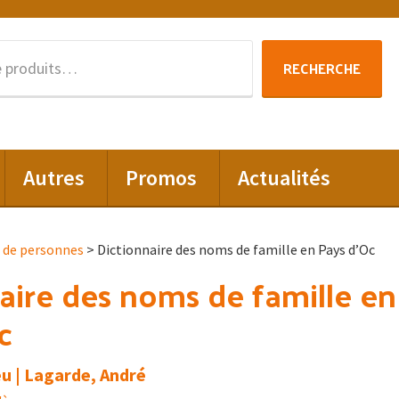
Recherche
RECHERCHE
pour :
Autres
Promos
Actualités
 de personnes
> Dictionnaire des noms de famille en Pays d’Oc
aire des noms de famille en
c
u | Lagarde, André