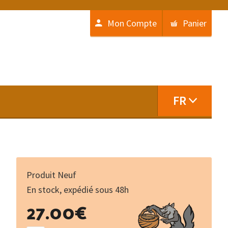
Mon Compte
Panier
FR
Produit Neuf
En stock, expédié sous 48h
quantité
27.00
€
de
Dictionnaire