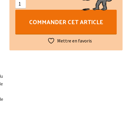
des
noms
COMMANDER CET ARTICLE
de
famille
en
Mettre en favoris
Pays
d'Oc
du
de
de