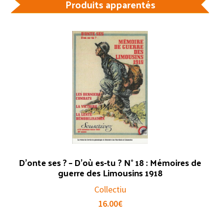
Produits apparentés
généalogie
des
Limousins
D’onte ses ? – D’où es-tu ? N° 18 : Mémoires de
guerre des Limousins 1918
Collectiu
16.00
€