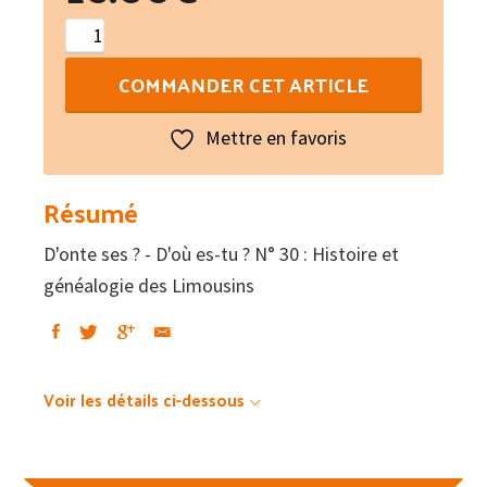
quantité
de
COMMANDER CET ARTICLE
D'onte
ses
Mettre en favoris
?
-
Résumé
D'où
D'onte ses ? - D'où es-tu ? N° 30 : Histoire et
es-
généalogie des Limousins
tu
?
N°
30
Voir les détails ci-dessous
:
Histoire
et