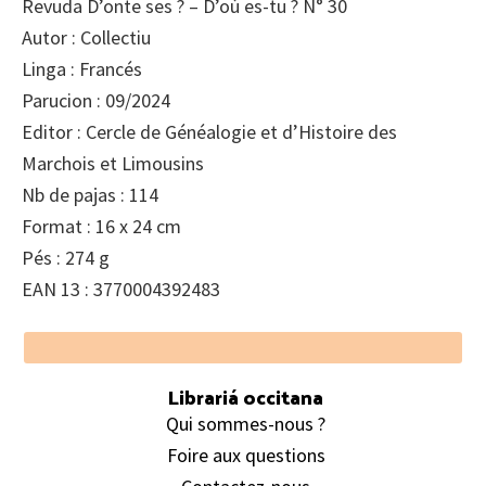
Revuda D’onte ses ? – D’où es-tu ? N° 30
Autor : Collectiu
Linga : Francés
Parucion : 09/2024
Editor : Cercle de Généalogie et d’Histoire des
Marchois et Limousins
Nb de pajas : 114
Format : 16 x 24 cm
Pés : 274 g
EAN 13 : 3770004392483
Footer
Librariá occitana
Qui sommes-nous ?
Foire aux questions