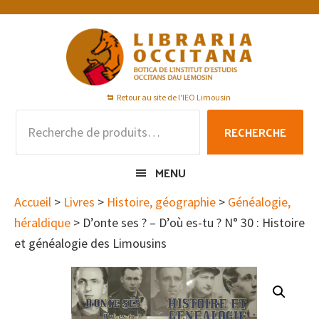
Passer
Passer
Passer
à
au
au
la
contenu
pied
navigation
principal
de
principale
page
Retour au site de l'IEO Limousin
Recherche
RECHERCHE
pour :
MENU
Accueil
>
Livres
>
Histoire, géographie
>
Généalogie,
héraldique
> D’onte ses ? – D’où es-tu ? N° 30 : Histoire
et généalogie des Limousins