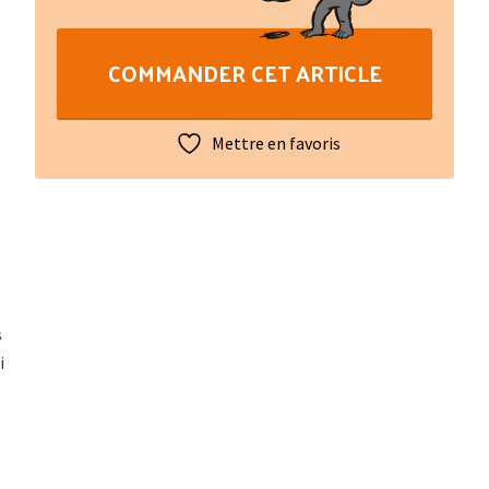
Grimal
:
COMMANDER CET ARTICLE
Cançons
de
la
Mettre en favoris
Barraqueta
(Rouergue)
s
i