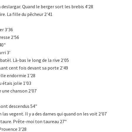
 deslargar. Quand le berger sort les brebis 4'28
ire. La fille du pêcheur 2'41
er 3'36
tresse 2'56
40"
rri 3'
ibatèl. Là-bas le long de la rive 2'05
sant cent fois devant sa porte 2'49
elle endormie 1'28
u étais jolie 1'03
e une chanson 2'07
 sont descendus 54"
n las vegent. Il y a des dames qui quand on les voit 2'07
 taure. Prête-moi ton taureau 27"
 Provence 3'28