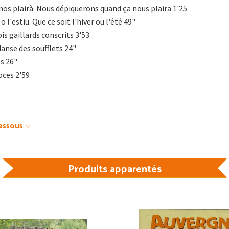
os plairà. Nous dépiquerons quand ça nous plaira 1'25
 o l'estiu. Que ce soit l'hiver ou l'été 49"
s gaillards conscrits 3'53
 danse des soufflets 24"
es 26"
oces 2'59
dessous
Produits apparentés