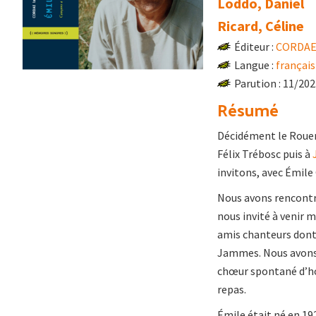
Loddo, Daniel
Ricard, Céline
Éditeur :
CORDAE 
Langue :
français
Parution : 11/20
Résumé
Décidément le Rouerg
Félix Trébosc puis à
invitons, avec Émile
Nous avons rencontré
nous invité à venir m
amis chanteurs dont 
Jammes. Nous avons e
chœur spontané d’ho
repas.
Émile était né en 19