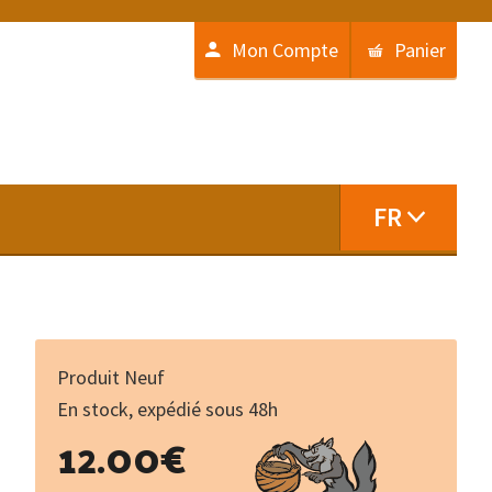
Mon Compte
Panier
FR
Produit Neuf
En stock, expédié sous 48h
quantité
12.00
€
de
Émile