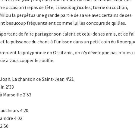
e occasion (repas de fête, travaux agricoles, tuerie du cochon,
 Milou la perpétua une grande partie de sa vie avec certains de ses
ont beaucoup fréquentaient comme lui les concours de quilles.
ortant de faire partager son talent et celui de ses amis, et de fai
 et la puissance du chant à l’unisson dans un petit coin du Rouergu
 rarement la polyphonie en Occitanie, on n’y développe pas moins 
ue à vous couper le souffle.
 Joan. La chanson de Saint-Jean 4'21
din 2'33
'à Marseille 2'53
 faucheurs 4'20
plaindre 4'02
 2'50