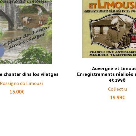
Auvergne et Limousi
e chantar dins los vilatges
Enregistrements réalisés 
et 1998
 Rossigno do Limouzi
Collectiu
15.00
€
19.99
€