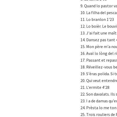
9. Quand lo pastor va
10. La filha del pesca
11. Lo branlon 1'23
12. Lo boièr. Le bouvi
13. J'ai fait une maî
14. Dansez pas tant 
15. Mon père m'a nou
16. Aval lo lòng del r
17. Passant et repas
18. Réveillez-vous b
19. S'èras polida. Si t
20. Qui veut entendr
21. L'ermite 4'28
22. Son davalats. Ils
23. I a de damas qu'e
24. Prèsta lo me ton
25. Trois rouliers de