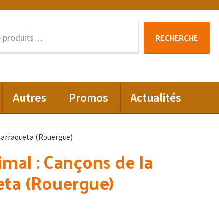
Recherche
RECHERCHE
pour :
Autres
Promos
Actualités
 Barraqueta (Rouergue)
imal : Cançons de la
eta (Rouergue)