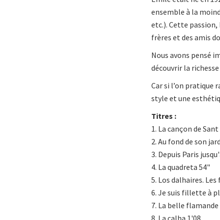
ensemble à la moindr
etc.). Cette passion,
frères et des amis d
Nous avons pensé imp
découvrir la richesse
Car si l’on pratique
style et une esthétiq
Titres :
1. La cançon de Sant
2. Au fond de son jar
3. Depuis Paris jusqu
4. La quadreta 54"
5. Los dalhaires. Les
6. Je suis fillette à 
7. La belle flamande
8. La calha 1'08