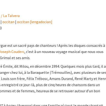
/ La Talvera
|
occitan
|
occitan [lengadocian]
23
ue est un sacré pays de chanteurs ! Après les disques consacrés à
Joseph Couderc
, c’est à un nouveau voyage musical que nous vous
 Grimal et ses amis.
 Émile, dit Milou, en décembre 1994. Quelques mois plus tard, il a
anger chez lui, à la Baraquette (Trémouilles), avec plusieurs de se
Louis son frère, Félix Trébosc, Amans Durand, René Marty et Henr
nregistré ce jour-là, plus de cinq heures de chansons dans un
mmes et de femmes, heureux de se retrouver autour d’un bon
27 à Arvieu (Aveyron) dans une famille où tout le monde chantait