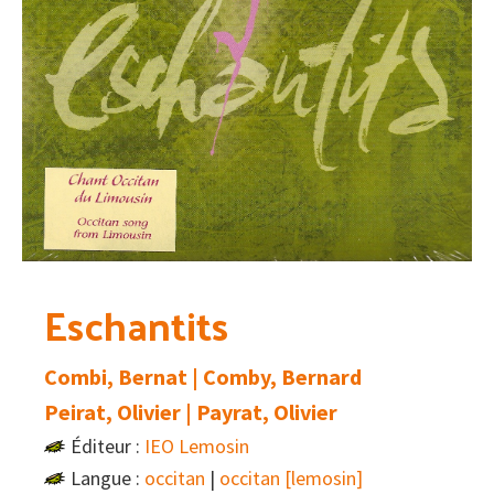
Eschantits
Combi, Bernat | Comby, Bernard
Peirat, Olivier | Payrat, Olivier
Éditeur :
IEO Lemosin
Langue :
occitan
|
occitan [lemosin]