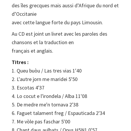
des îles grecques mais aussi d’Afrique du nord et
d’Occitanie
avec cette langue forte du pays Limousin.
Au CD est joint un livret avec les paroles des
chansons et la traduction en
français et anglais.
Titres :
1. Queu buòu / Las tres vias 1'40
2. L'autre jorn me maridei 5'50
3. Escotas 4'37
4. Lo cocut e l'irondela / Alba 11'08
5. De medre me'n tornava 2'38
6. Faguet talament freg / Espauticada 2'34
7. Me vòle pas faschar 5'00
8. Chant daus aulhats / Opus H5N1 0'57