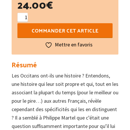
24.00
€
quantité
de
COMMANDER CET ARTICLE
Études
de
Mettre en favoris
langue
et
Résumé
d'histoire
Les Occitans ont-ils une histoire ? Entendons,
occitanes
une histoire qui leur soit propre et qui, tout en les
associant la plupart du temps (pour le meilleur ou
pour le pire…) aux autres Français, révèle
cependant des spécificités qui les en distinguent
? Il a semblé à Philippe Martel que c’était une
question suffisamment importante pour qu’il lui