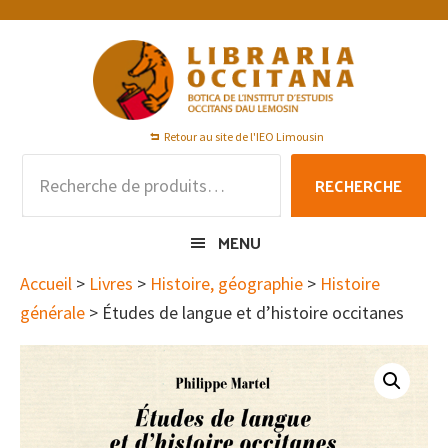
Passer
Passer
Passer
à
au
au
la
contenu
pied
navigation
principal
de
principale
page
Retour au site de l'IEO Limousin
Recherche
RECHERCHE
pour :
MENU
Accueil
>
Livres
>
Histoire, géographie
>
Histoire
générale
> Études de langue et d’histoire occitanes