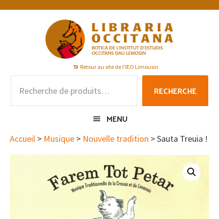
Passer
Passer
Passer
à
au
au
la
contenu
pied
navigation
principal
de
principale
page
Retour au site de l'IEO Limousin
Recherche
RECHERCHE
pour :
MENU
Accueil
>
Musique
>
Nouvelle tradition
> Sauta Treuia !