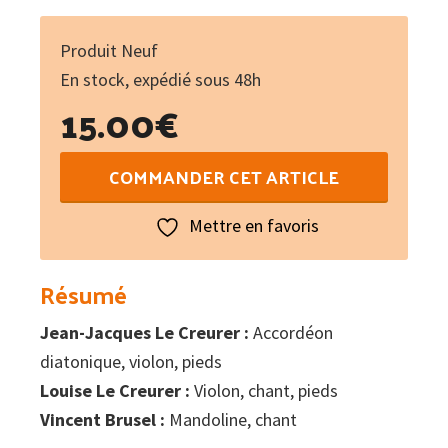
Produit Neuf
En stock, expédié sous 48h
15.00
€
quantité
COMMANDER CET ARTICLE
de
Sauta
Mettre en favoris
Treuia
!
Résumé
Jean-Jacques Le Creurer :
Accordéon
diatonique, violon, pieds
Louise Le Creurer :
Violon, chant, pieds
Vincent Brusel :
Mandoline, chant