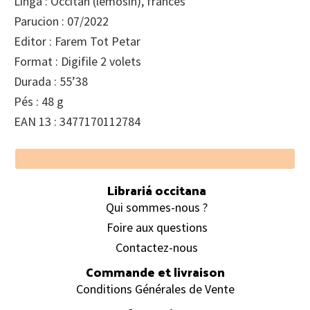
Linga : Occitan (lemosin), francés
Parucion : 07/2022
Editor : Farem Tot Petar
Format : Digifile 2 volets
Durada : 55’38
Pés : 48 g
EAN 13 : 3477170112784
Footer
Librariá occitana
Qui sommes-nous ?
Foire aux questions
Contactez-nous
Commande et livraison
Conditions Générales de Vente